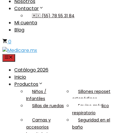
Nosotros
Contactar
🇲🇽 (55) 78 55 31 84
Mi cuenta
Blog
0
Menu
Catálogo 2026
Inicio
Productos
Niños /
Sillones reposet
Infantiles
ortopédicos
Sillas de ruedas
Equipo médico
respiratorio
Camas y
Seguridad en el
accesorios
baño