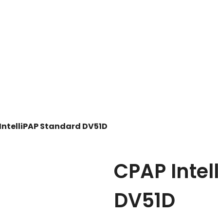
IntelliPAP Standard DV51D
CPAP Intel
DV51D
a república o en pedidos