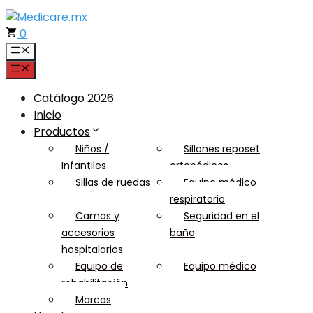
Saltar
al
0
contenido
Menú
Menú
Catálogo 2026
Inicio
Productos
Niños /
Sillones reposet
Infantiles
ortopédicos
Sillas de ruedas
Equipo médico
respiratorio
Camas y
Seguridad en el
accesorios
baño
hospitalarios
Equipo de
Equipo médico
rehabilitación
Marcas