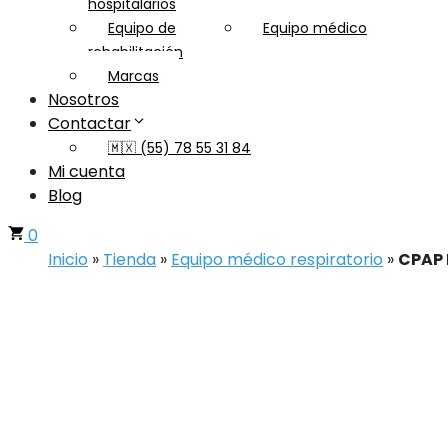
hospitalarios
Equipo de
Equipo médico
rehabilitación
Marcas
Nosotros
Contactar
🇲🇽 (55) 78 55 31 84
Mi cuenta
Blog
0
Inicio
»
Tienda
»
Equipo médico respiratorio
»
CPAP 
Envíos a todo México
Para conocer los costos de envío al interior de l