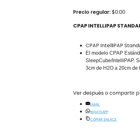
osotros.
Precio regular:
$
0.00
 débito y efectivo.
CPAP INTELLIPAP STANDA
nte cualquier
CPAP IntelliPAP Stand
El modelo CPAP Estánda
isa sus opiniones reales
SleepCube/IntelliPAP. Se
3cm de H2O a 20cm de
Ver después o compartir p
EMAIL
WHATSAPP
COPIAR ENLACE