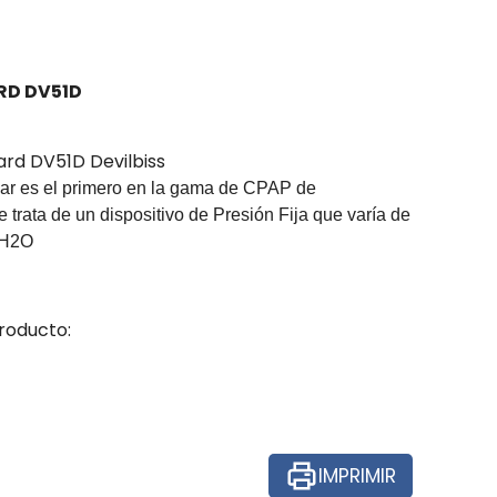
RD DV51D
ard DV51D Devilbiss
r es el primero en la gama de CPAP de
 trata de un dispositivo de Presión Fija que varía de
 H2O
roducto:
IMPRIMIR