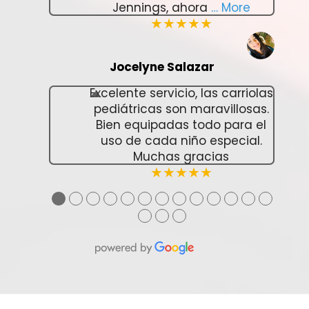
Jennings, ahora
… More
★★★★★
Jocelyne Salazar
Excelente servicio, las carriolas
pediátricas son maravillosas.
Bien equipadas todo para el
uso de cada niño especial.
Muchas gracias
★★★★★
●
●
●
●
●
●
●
●
●
●
●
●
●
●
●
●