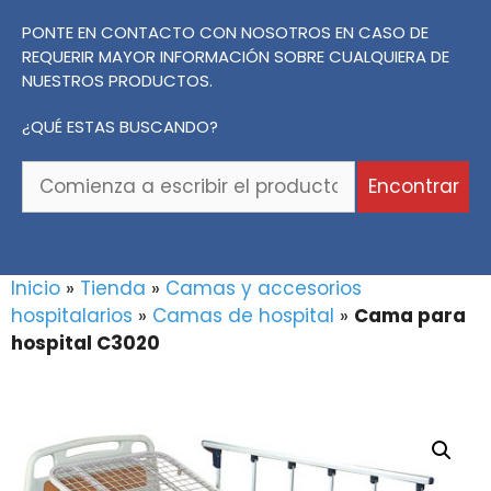
PONTE EN CONTACTO CON NOSOTROS EN CASO DE
REQUERIR MAYOR INFORMACIÓN SOBRE CUALQUIERA DE
NUESTROS PRODUCTOS.
¿QUÉ ESTAS BUSCANDO?
Comienza
Encontrar
a
escribir
el
producto
Inicio
»
Tienda
»
Camas y accesorios
o
hospitalarios
»
Camas de hospital
»
Cama para
la
hospital C3020
marca
que
buscas...