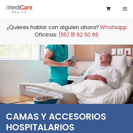
Saltar
Me
al
contenido
¿Quieres hablar con alguien ahora?
Whatsapp
Oficinas:
(55) 15 62 50 66
CAMAS Y ACCESORIOS
HOSPITALARIOS