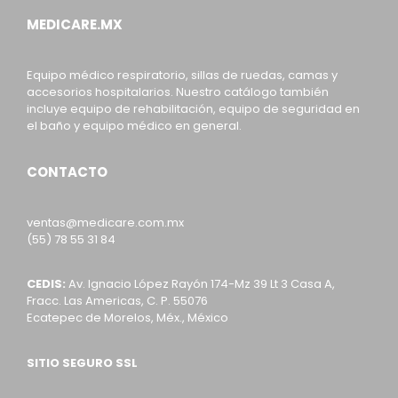
MEDICARE.MX
Equipo médico respiratorio, sillas de ruedas, camas y
accesorios hospitalarios. Nuestro catálogo también
incluye equipo de rehabilitación, equipo de seguridad en
el baño y equipo médico en general.
CONTACTO
ventas@medicare.com.mx
(55) 78 55 31 84
CEDIS:
Av. Ignacio López Rayón 174-Mz 39 Lt 3 Casa A,
Fracc. Las Americas, C. P. 55076
Ecatepec de Morelos, Méx., México
SITIO SEGURO SSL