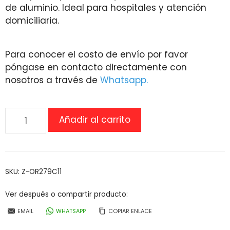
de aluminio. Ideal para hospitales y atención
domiciliaria.
Para conocer el costo de envío por favor
póngase en contacto directamente con
nosotros a través de
Whatsapp.
Cama
Añadir al carrito
Hospitalaria
Eléctrica
de
2
SKU:
Z-OR279C11
Motores
cantidad
Ver después o compartir producto:
EMAIL
WHATSAPP
COPIAR ENLACE