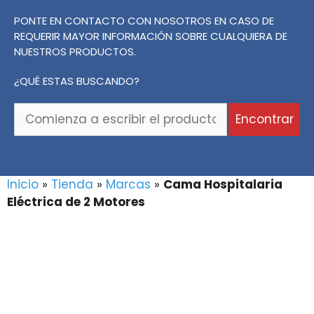
PONTE EN CONTACTO CON NOSOTROS EN CASO DE
REQUERIR MAYOR INFORMACIÓN SOBRE CUALQUIERA DE
NUESTROS PRODUCTOS.
¿QUÉ ESTAS BUSCANDO?
Comienza
Encontrar
a
escribir
el
producto
Inicio
»
Tienda
»
Marcas
»
Cama Hospitalaria
o
Eléctrica de 2 Motores
la
marca
que
buscas...