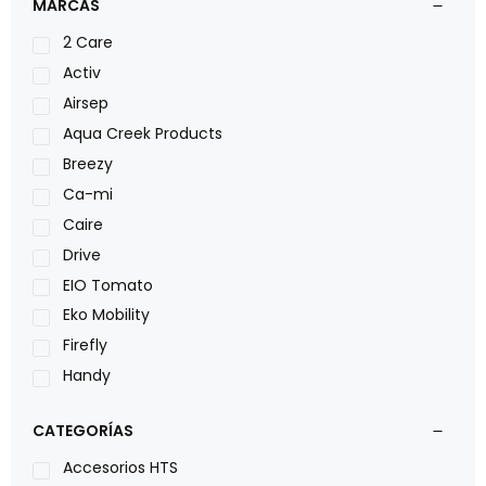
MARCAS
2 Care
Activ
Airsep
Aqua Creek Products
Breezy
Ca-mi
Caire
Drive
EIO Tomato
Eko Mobility
Firefly
Handy
LOH
CATEGORÍAS
Leggero
Lumex
Accesorios HTS