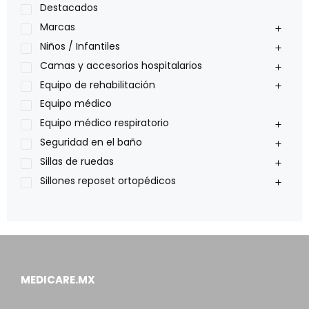
Medical Store
Destacados
Nidek
Marcas
Oxiplus
Niños / Infantiles
Philips
Camas y accesorios hospitalarios
Pride
Equipo de rehabilitación
Roho
Equipo médico
Sillas de ruedas Everest Jennings
Equipo médico respiratorio
Stealth products
Seguridad en el baño
Xiehe Medical
Sillas de ruedas
Sillones reposet ortopédicos
MEDICARE.MX