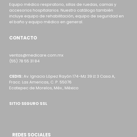
Equipo médico respiratorio, sillas de ruedas, camas y
accesorios hospitalarios. Nuestro catálogo también
incluye equipo de rehabilitación, equipo de seguridad en
el baño y equipo médico en general.
CONTACTO
ventas@medicare.com.mx
(55) 78 55 31 84
CEDIS:
Av. Ignacio López Rayón 174-Mz 39 Lt 3 Casa A,
Fracc. Las Americas, C. P. 55076
Ecatepec de Morelos, Méx., México
SITIO SEGURO SSL
REDES SOCIALES