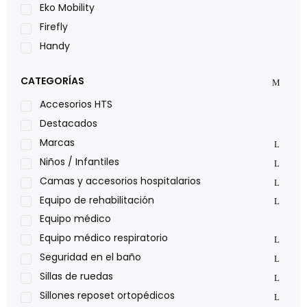
Eko Mobility
Firefly
Handy
LOH
CATEGORÍAS
Leggero
Lumex
Accesorios HTS
Medical Store
Destacados
Nidek
Marcas
Oxiplus
Niños / Infantiles
Philips
Camas y accesorios hospitalarios
Pride
Equipo de rehabilitación
Roho
Equipo médico
Sillas de ruedas Everest Jennings
Equipo médico respiratorio
Stealth products
Seguridad en el baño
Xiehe Medical
Sillas de ruedas
Sillones reposet ortopédicos