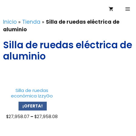
Saltar
Me
al
contenido
Inicio
»
Tienda
»
Silla de ruedas eléctrica de
aluminio
Silla de ruedas eléctrica de
aluminio
Silla de ruedas
económica IzzyGo
¡OFERTA!
Price
$
27,958.07
–
$
27,958.08
range:
$27,958.07
through