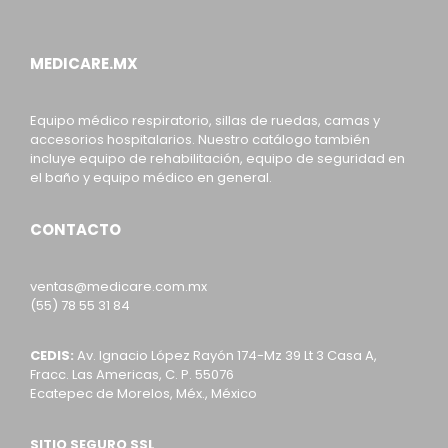
MEDICARE.MX
Equipo médico respiratorio, sillas de ruedas, camas y
accesorios hospitalarios. Nuestro catálogo también
incluye equipo de rehabilitación, equipo de seguridad en
el baño y equipo médico en general.
CONTACTO
ventas@medicare.com.mx
(55) 78 55 31 84
CEDIS:
Av. Ignacio López Rayón 174-Mz 39 Lt 3 Casa A,
Fracc. Las Americas, C. P. 55076
Ecatepec de Morelos, Méx., México
SITIO SEGURO SSL