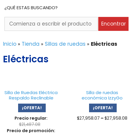
¿QUÉ ESTAS BUSCANDO?
Comienza
Encontrar
a
escribir
el
Inicio
»
Tienda
»
Sillas de ruedas
»
Eléctricas
producto
Eléctricas
o
la
marca
que
buscas...
Silla de Ruedas Eléctrica
Silla de ruedas
Respaldo Reclinable
económica IzzyGo
¡OFERTA!
¡OFERTA!
Pr
Precio regular:
$
27,958.07
–
$
27,958.08
ra
$
21,487.08
$2
Precio de promoción: