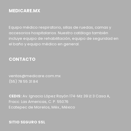
MEDICARE.MX
Equipo médico respiratorio, sillas de ruedas, camas y
accesorios hospitalarios. Nuestro catálogo también
incluye equipo de rehabilitación, equipo de seguridad en
el baño y equipo médico en general.
CONTACTO
ventas@medicare.com.mx
(55) 78 55 31 84
CEDIS:
Av. Ignacio López Rayón 174-Mz 39 Lt 3 Casa A,
Fracc. Las Americas, C. P. 55076
Ecatepec de Morelos, Méx., México
SITIO SEGURO SSL