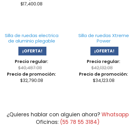
th
$
17,400.08
$2
Silla de ruedas electrica
Silla de ruedas Xtreme
de aluminio plegable
Power
¡OFERTA!
¡OFERTA!
Precio regular:
Precio regular:
$
40,487.08
$
42,132.08
Precio de promoción:
Precio de promoción:
$
32,790.08
$
34,123.08
¿Quieres hablar con alguien ahora?
Whatsapp
Oficinas:
(55 78 55 3184)