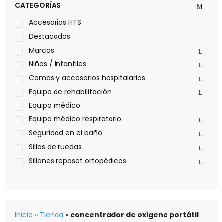
CATEGORÍAS
Leggero
Lumex
Accesorios HTS
Medical Store
Destacados
Nidek
Marcas
Oxiplus
Niños / Infantiles
Philips
Camas y accesorios hospitalarios
Pride
Equipo de rehabilitación
Roho
Equipo médico
Sillas de ruedas Everest Jennings
Equipo médico respiratorio
Stealth products
Seguridad en el baño
Xiehe Medical
Sillas de ruedas
Sillones reposet ortopédicos
Inicio
»
Tienda
»
concentrador de oxigeno portátil