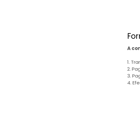
For
A co
1. Tr
2. Pa
3. Pa
4. Ef