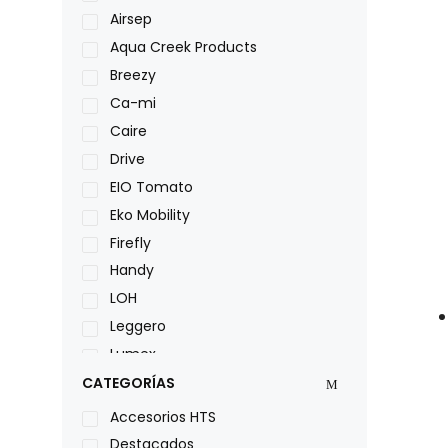
Airsep
Aqua Creek Products
Breezy
Ca-mi
Caire
Drive
EIO Tomato
Eko Mobility
Firefly
Handy
LOH
Leggero
Lumex
Medical Store
CATEGORÍAS
Nidek
Accesorios HTS
Oxiplus
Destacados