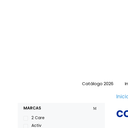
Saltar
al
contenido
Catálogo 2026
I
Inici
c
MARCAS
2 Care
Activ