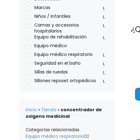
Philips
Marcas
Pride
Niños / Infantiles
Roho
Camas y accesorios
¿Q
hospitalarios
Sillas de ruedas Everest Jennings
Equipo de rehabilitación
Stealth products
Equipo médico
Xiehe Medical
Equipo médico respiratorio
Seguridad en el baño
Sillas de ruedas
Sillones reposet ortopédicos
Inicio
»
Tienda
»
concentrador de
oxigeno medicinal
Categorías relacionadas
Equipo médico respiratorio

