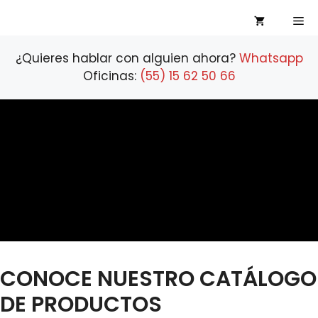
Saltar
Me
al
contenido
¿Quieres hablar con alguien ahora?
Whatsapp
Oficinas:
(55) 15 62 50 66
CONOCE NUESTRO CATÁLOGO
DE PRODUCTOS