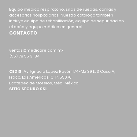
Equipo médico respiratorio, sillas de ruedas, camas y
accesorios hospitalarios. Nuestro catálogo también
incluye equipo de rehabilitación, equipo de seguridad en
el baño y equipo médico en general.
CONTACTO
ventas@medicare.com.mx
(55) 78 55 31 84
CEDIS:
Av. Ignacio López Rayón 174-Mz 39 Lt 3 Casa A,
Fracc. Las Americas, C. P. 55076
Ecatepec de Morelos, Méx., México
SITIO SEGURO SSL