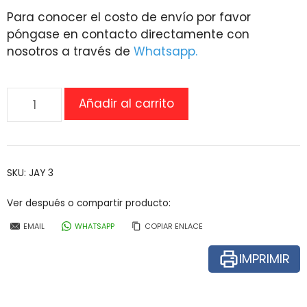
Para conocer el costo de envío por favor
póngase en contacto directamente con
nosotros a través de
Whatsapp.
Respaldo
Añadir al carrito
para
silla
de
ruedas
SKU:
JAY 3
JAY3
cantidad
Ver después o compartir producto:
EMAIL
WHATSAPP
COPIAR ENLACE
IMPRIMIR