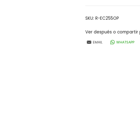
portátil
255L
SKU:
R-EC255OP
cantidad
Ver después o compartir 
EMAIL
WHATSAPP