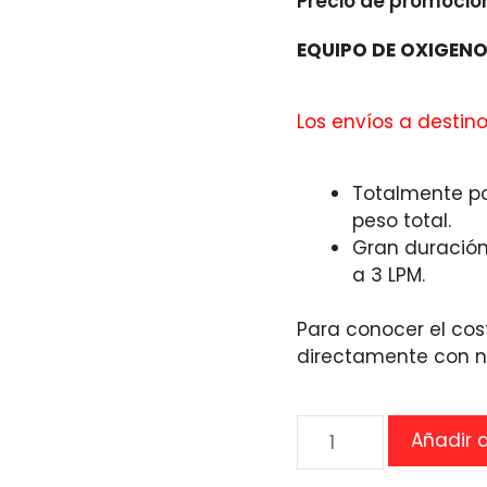
Precio de promoció
de débito y efectivo.
EQUIPO DE OXIGENO
 Ante cualquier
Los envíos a destin
evisa sus opiniones reales
Totalmente por
peso total.
Gran duración
a 3 LPM.
Para conocer el cos
directamente con n
Equipo
Añadir a
de
oxigeno