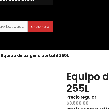
Encontrar
»
Equipo de oxigeno portátil 255L
Equipo d
255L
Precio regular:
 la república o en pedidos
$
3,800.00
 nosotros.