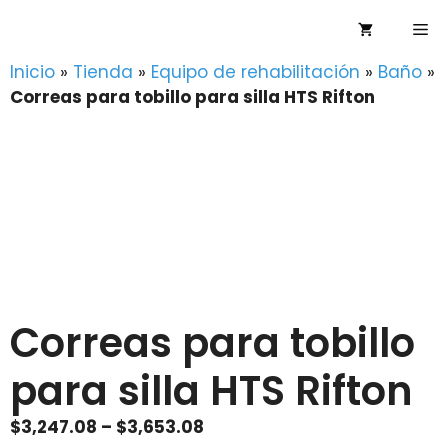
Saltar
Me
al
contenido
Inicio
»
Tienda
»
Equipo de rehabilitación
»
Baño
»
Correas para tobillo para silla HTS Rifton
Correas para tobillo
para silla HTS Rifton
Price
$
3,247.08
–
$
3,653.08