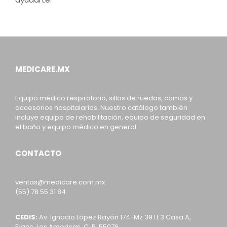
MEDICARE.MX
Equipo médico respiratorio, sillas de ruedas, camas y
accesorios hospitalarios. Nuestro catálogo también
incluye equipo de rehabilitación, equipo de seguridad en
el baño y equipo médico en general.
CONTACTO
ventas@medicare.com.mx
(55) 78 55 31 84
CEDIS:
Av. Ignacio López Rayón 174-Mz 39 Lt 3 Casa A,
Fracc. Las Americas, C. P. 55076