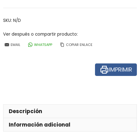
tobillo
para
silla
SKU:
N/D
HTS
Rifton
Ver después o compartir producto:
cantidad
EMAIL
WHATSAPP
COPIAR ENLACE
IMPRIMIR
Descripción
Información adicional