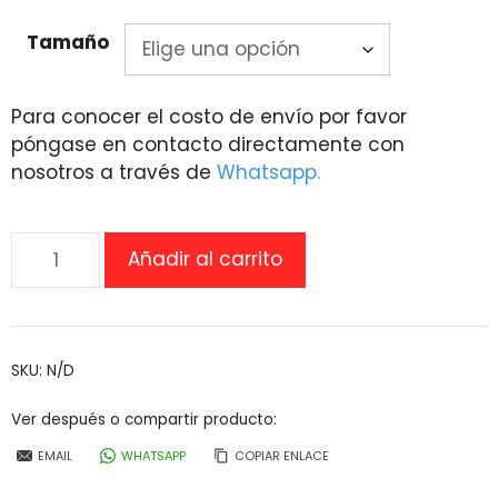
Tamaño
Para conocer el costo de envío por favor
póngase en contacto directamente con
nosotros a través de
Whatsapp.
Cómodo
Añadir al carrito
/
Taza
/
cubeta
SKU:
N/D
para
HTS
Ver después o compartir producto:
cantidad
EMAIL
WHATSAPP
COPIAR ENLACE