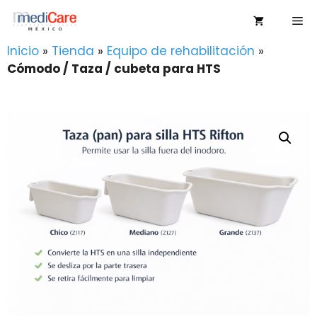
Saltar
Me
al
contenido
Inicio
»
Tienda
»
Equipo de rehabilitación
»
Cómodo / Taza / cubeta para HTS