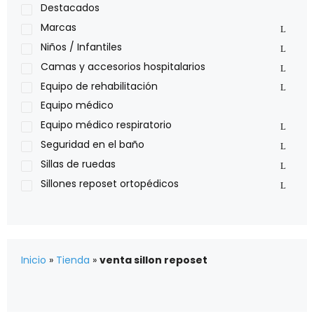
Medical Store
Destacados
Nidek
Marcas
Oxiplus
Niños / Infantiles
Philips
Camas y accesorios hospitalarios
Pride
Equipo de rehabilitación
Roho
Equipo médico
Sillas de ruedas Everest Jennings
Equipo médico respiratorio
Stealth products
Seguridad en el baño
Xiehe Medical
Sillas de ruedas
Sillones reposet ortopédicos
Inicio
»
Tienda
»
venta sillon reposet