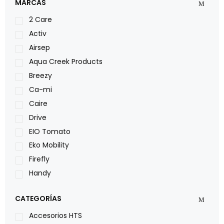
MARCAS
2 Care
Activ
Airsep
Aqua Creek Products
Breezy
Ca-mi
Caire
Drive
EIO Tomato
Eko Mobility
Firefly
Handy
LOH
CATEGORÍAS
Leggero
Lumex
Accesorios HTS