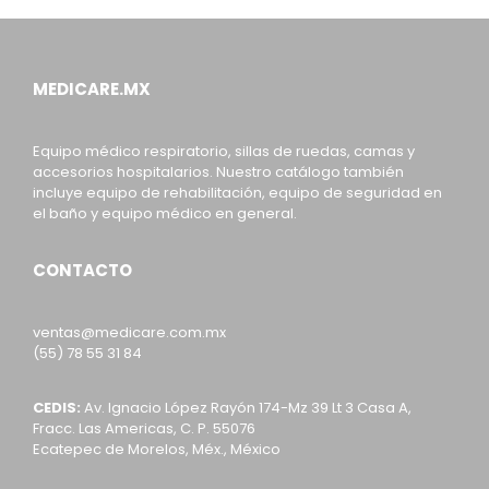
MEDICARE.MX
Equipo médico respiratorio, sillas de ruedas, camas y
accesorios hospitalarios. Nuestro catálogo también
incluye equipo de rehabilitación, equipo de seguridad en
el baño y equipo médico en general.
CONTACTO
ventas@medicare.com.mx
(55) 78 55 31 84
CEDIS:
Av. Ignacio López Rayón 174-Mz 39 Lt 3 Casa A,
Fracc. Las Americas, C. P. 55076
Ecatepec de Morelos, Méx., México