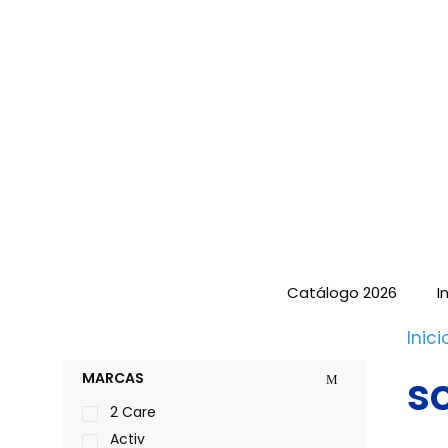
Saltar
al
contenido
Catálogo 2026
I
Inici
s
MARCAS
2 Care
Activ