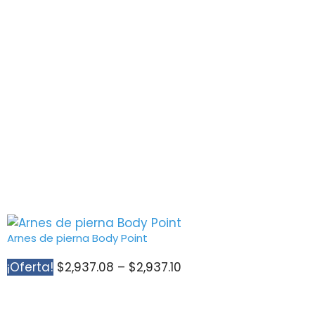
Arnes de pierna Body Point
Price
¡Oferta!
$
2,937.08
–
$
2,937.10
range:
$2,937.08