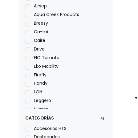
Airsep
Aqua Creek Products
Breezy
Ca-mi
Caire
Drive
EIO Tomato
Eko Mobility
Firefly
Handy
LOH
Leggero
Lumex
Medical Store
CATEGORÍAS
Nidek
Accesorios HTS
Oxiplus
Destacados