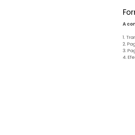
For
A co
1. Tr
2. Pa
3. Pa
4. Ef