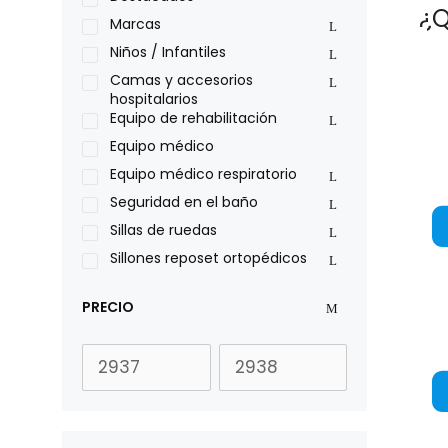
¿Q
Philips
Marcas
Pride
Niños / Infantiles
Roho
Camas y accesorios
hospitalarios
Sillas de ruedas Everest Jennings
Equipo de rehabilitación
Stealth products
Equipo médico
Xiehe Medical
Equipo médico respiratorio
Seguridad en el baño
Sillas de ruedas
Sillones reposet ortopédicos
PRECIO