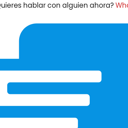
through
uieres hablar con alguien ahora?
Wh
$2,937.10