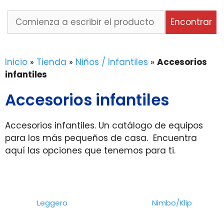
Comienza
Encontrar
a
escribir
el
Inicio
»
Tienda
»
Niños / Infantiles
»
Accesorios
producto
infantiles
o
la
Accesorios infantiles
marca
que
Accesorios infantiles. Un catálogo de equipos
buscas...
para los más pequeños de casa. Encuentra
aquí las opciones que tenemos para ti.
Leggero
Nimbo/Klip