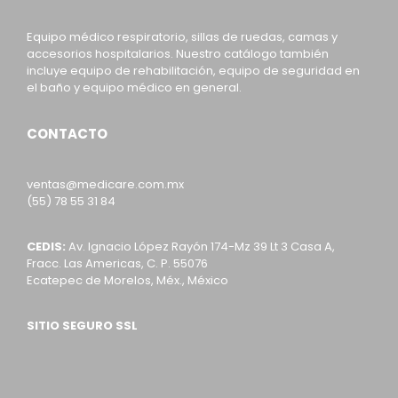
Equipo médico respiratorio, sillas de ruedas, camas y
accesorios hospitalarios. Nuestro catálogo también
incluye equipo de rehabilitación, equipo de seguridad en
el baño y equipo médico en general.
CONTACTO
ventas@medicare.com.mx
(55) 78 55 31 84
CEDIS:
Av. Ignacio López Rayón 174-Mz 39 Lt 3 Casa A,
Fracc. Las Americas, C. P. 55076
Ecatepec de Morelos, Méx., México
SITIO SEGURO SSL