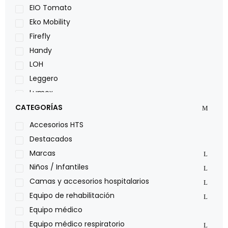
EIO Tomato
Eko Mobility
Firefly
Handy
LOH
Leggero
Lumex
Medical Store
CATEGORÍAS
Nidek
Accesorios HTS
Oxiplus
Destacados
Philips
Marcas
Pride
Niños / Infantiles
Roho
Camas y accesorios hospitalarios
Sillas de ruedas Everest Jennings
Equipo de rehabilitación
Stealth products
Equipo médico
Xiehe Medical
Equipo médico respiratorio