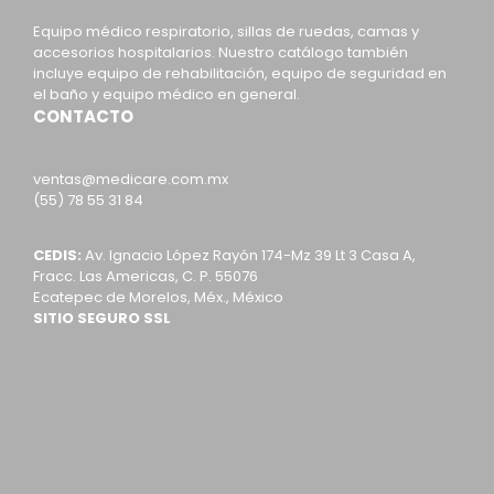
Equipo médico respiratorio, sillas de ruedas, camas y
accesorios hospitalarios. Nuestro catálogo también
incluye equipo de rehabilitación, equipo de seguridad en
el baño y equipo médico en general.
CONTACTO
ventas@medicare.com.mx
(55) 78 55 31 84
CEDIS:
Av. Ignacio López Rayón 174-Mz 39 Lt 3 Casa A,
Fracc. Las Americas, C. P. 55076
Ecatepec de Morelos, Méx., México
SITIO SEGURO SSL