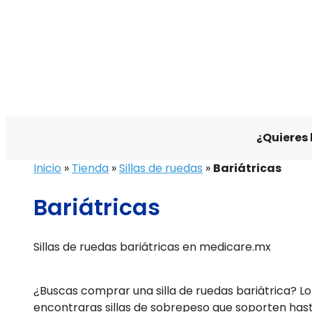
producto
o
la
marca
que
buscas...
¿Quieres
Inicio
»
Tienda
»
Sillas de ruedas
»
Bariátricas
Bariátricas
Sillas de ruedas bariátricas en medicare.mx
¿Buscas comprar una silla de ruedas bariátrica? L
encontraras sillas de sobrepeso que soporten hasta