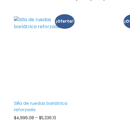
¡Oferta!
¡O
Silla de ruedas bariátrica
reforzada
Price
$
4,996.08
–
$
5,336.13
range:
$4,996.08