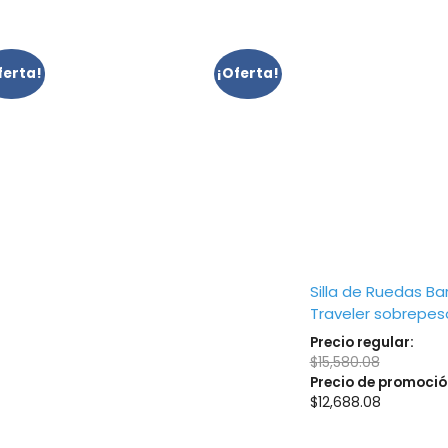
ferta!
¡Oferta!
Silla de Ruedas Bar
Traveler sobrepes
Precio regular:
$
15,580.08
Precio de promoció
$
12,688.08