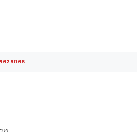
5 62 50 66
 que