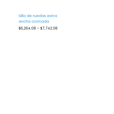
Silla de ruedas extra
ancha cromada
ice
Price
$
6,264.08
–
$
7,742.08
nge:
range:
5,878.08
$6,264.08
hrough
through
6,652.08
$7,742.08