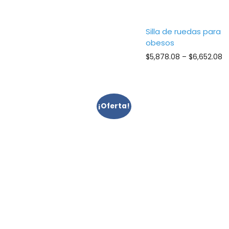
through
$5,336.13
Silla de ruedas para
obesos
Pr
$
5,878.08
–
$
6,652.08
ra
$
t
$
¡Oferta!