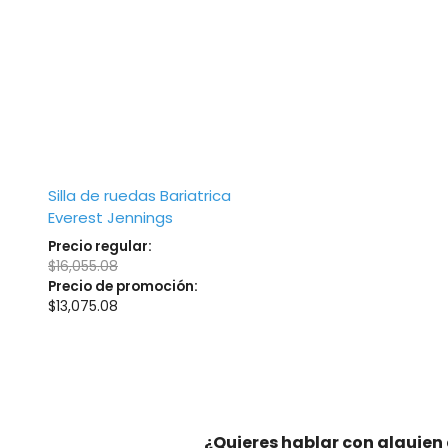
Silla de ruedas Bariatrica
Everest Jennings
Precio regular:
$
16,055.08
Precio de promoción:
$
13,075.08
¿Quieres hablar con alguien