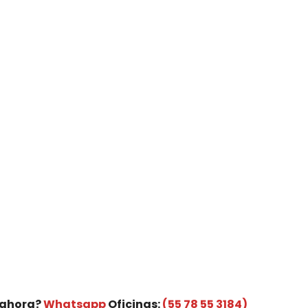
 ahora?
Whatsapp
Oficinas:
(55 78 55 3184)