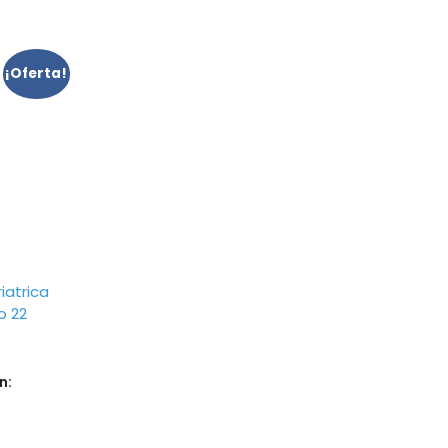
¡Oferta!
iatrica
o 22
n: