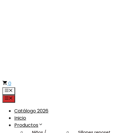
Saltar
al
contenido
0
Menú
Menú
Catálogo 2026
Inicio
Productos
Niños /
Sillones reposet