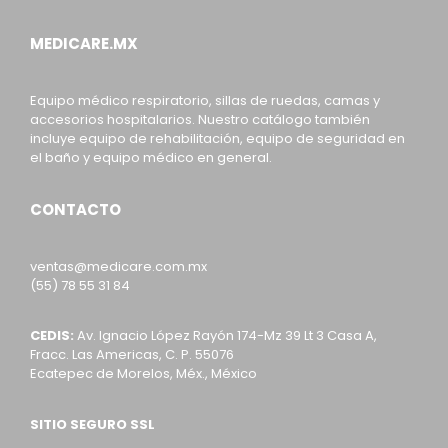
MEDICARE.MX
Equipo médico respiratorio, sillas de ruedas, camas y
accesorios hospitalarios. Nuestro catálogo también
incluye equipo de rehabilitación, equipo de seguridad en
el baño y equipo médico en general.
CONTACTO
ventas@medicare.com.mx
(55) 78 55 31 84
CEDIS:
Av. Ignacio López Rayón 174-Mz 39 Lt 3 Casa A,
Fracc. Las Americas, C. P. 55076
Ecatepec de Morelos, Méx., México
SITIO SEGURO SSL