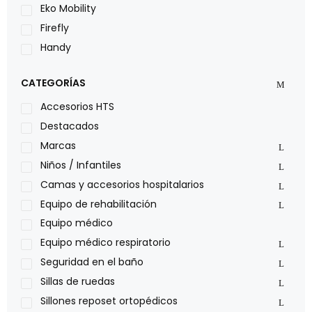
Eko Mobility
Firefly
Handy
LOH
CATEGORÍAS
Leggero
Lumex
Accesorios HTS
Medical Store
Destacados
Nidek
Marcas
Oxiplus
Niños / Infantiles
Philips
Camas y accesorios hospitalarios
Pride
Equipo de rehabilitación
Roho
Equipo médico
Sillas de ruedas Everest Jennings
Equipo médico respiratorio
Stealth products
Seguridad en el baño
Xiehe Medical
Sillas de ruedas
Sillones reposet ortopédicos