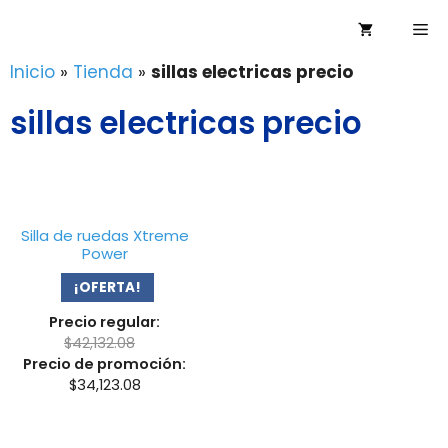
Saltar
Me
al
contenido
Inicio
»
Tienda
»
sillas electricas precio
sillas electricas precio
Silla de ruedas Xtreme
Power
¡OFERTA!
Precio regular:
$
42,132.08
Precio de promoción:
$
34,123.08