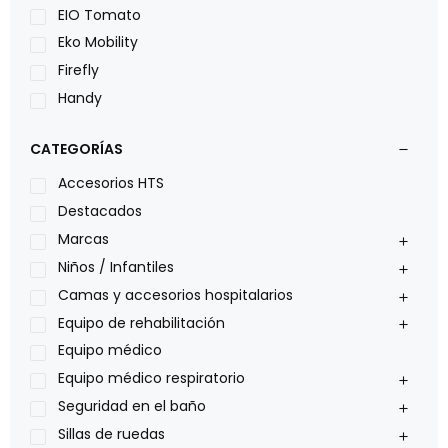
EIO Tomato
Eko Mobility
Firefly
Handy
LOH
CATEGORÍAS
Leggero
Lumex
Accesorios HTS
Medical Store
Destacados
Nidek
Marcas
Oxiplus
Niños / Infantiles
Philips
Camas y accesorios hospitalarios
Pride
Equipo de rehabilitación
Roho
Equipo médico
Sillas de ruedas Everest Jennings
Equipo médico respiratorio
Stealth products
Seguridad en el baño
Xiehe Medical
Sillas de ruedas