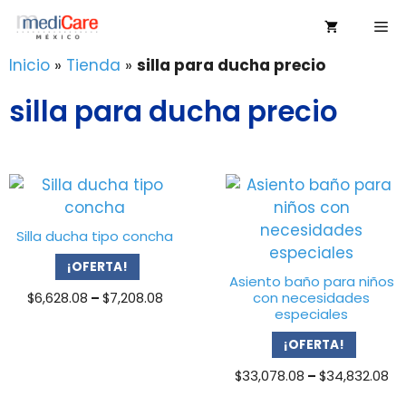
Saltar
Me
al
contenido
Inicio
»
Tienda
»
silla para ducha precio
silla para ducha precio
Silla ducha tipo concha
¡OFERTA!
Asiento baño para niños
Price
con necesidades
$
6,628.08
–
$
7,208.08
especiales
range:
$6,628.08
¡OFERTA!
through
$7,208.08
Pr
$
33,078.08
–
$
34,832.08
ra