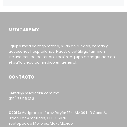
MEDICARE.MX
Equipo médico respiratorio, sillas de ruedas, camas y
accesorios hospitalarios. Nuestro catálogo también
incluye equipo de rehabilitación, equipo de seguridad en
el baño y equipo médico en general.
CONTACTO
ventas@medicare.com.mx
(55) 78 55 31 84
CEDIS:
Av. Ignacio López Rayón 174-Mz 39 Lt 3 Casa A,
Fracc. Las Americas, C. P. 55076
Ecatepec de Morelos, Méx., México