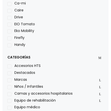
Ca-mi
Caire
Drive
EIO Tomato
Eko Mobility
Firefly
Handy
LOH
CATEGORÍAS
Leggero
Lumex
Accesorios HTS
Medical Store
Destacados
Nidek
Marcas
Oxiplus
Niños / Infantiles
Philips
Camas y accesorios hospitalarios
Pride
Equipo de rehabilitación
Roho
Equipo médico