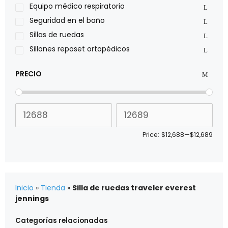
Sillas de ruedas Everest Jennings
Equipo médico respiratorio
Stealth products
Seguridad en el baño
Xiehe Medical
Sillas de ruedas
Sillones reposet ortopédicos
PRECIO
Price:
$12,688
—
$12,689
Inicio
»
Tienda
»
Silla de ruedas traveler everest
jennings
Categorías relacionadas