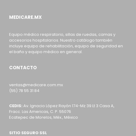
MEDICARE.MX
Equipo médico respiratorio, sillas de ruedas, camas y
accesorios hospitalarios. Nuestro catálogo también
incluye equipo de rehabilitación, equipo de seguridad en
el baño y equipo médico en general.
CONTACTO
ventas@medicare.com.mx
(55) 78 55 31 84
CEDIS:
Av. Ignacio López Rayón 174-Mz 39 Lt 3 Casa A,
Fracc. Las Americas, C. P. 55076
Ecatepec de Morelos, Méx., México
SITIO SEGURO SSL