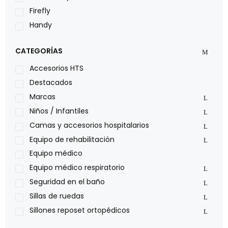
Firefly
Handy
LOH
CATEGORÍAS
Leggero
Lumex
Accesorios HTS
Medical Store
Destacados
Nidek
Marcas
Oxiplus
Niños / Infantiles
Philips
Camas y accesorios hospitalarios
Pride
Equipo de rehabilitación
Roho
Equipo médico
Sillas de ruedas Everest Jennings
Equipo médico respiratorio
Stealth products
Seguridad en el baño
Xiehe Medical
Sillas de ruedas
Sillones reposet ortopédicos