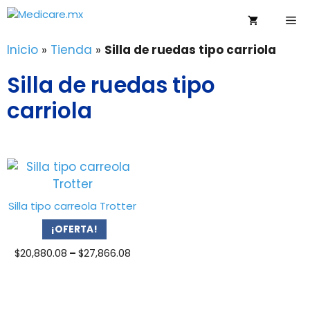
Saltar
Me
al
contenido
Inicio
»
Tienda
»
Silla de ruedas tipo carriola
Silla de ruedas tipo
carriola
Silla tipo carreola Trotter
¡OFERTA!
Price
$
20,880.08
–
$
27,866.08
range:
$20,880.08
through