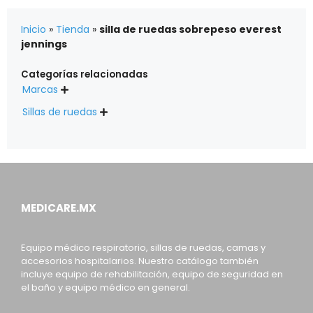
Inicio
»
Tienda
»
silla de ruedas sobrepeso everest
jennings
Categorías relacionadas
Marcas

Sillas de ruedas

MEDICARE.MX
Equipo médico respiratorio, sillas de ruedas, camas y
accesorios hospitalarios. Nuestro catálogo también
incluye equipo de rehabilitación, equipo de seguridad en
el baño y equipo médico en general.