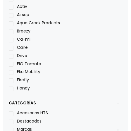
Activ
Airsep
Aqua Creek Products
Breezy
Ca-mi
Caire
Drive
EIO Tomato
Eko Mobility
Firefly
Handy
LOH
CATEGORÍAS
Leggero
Lumex
Accesorios HTS
Medical Store
Destacados
Nidek
Marcas