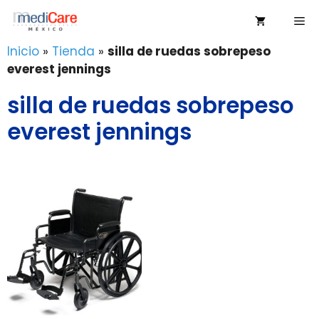
Saltar
Me
al
contenido
Inicio
»
Tienda
»
silla de ruedas sobrepeso
everest jennings
silla de ruedas sobrepeso
everest jennings