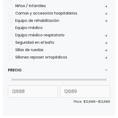
Oxiplus
Niños / Infantiles
Philips
Camas y accesorios hospitalarios
Pride
Equipo de rehabilitación
Roho
Equipo médico
Sillas de ruedas Everest Jennings
Equipo médico respiratorio
Stealth products
Seguridad en el baño
Xiehe Medical
Sillas de ruedas
Sillones reposet ortopédicos
PRECIO
Price:
$12,688
—
$12,689