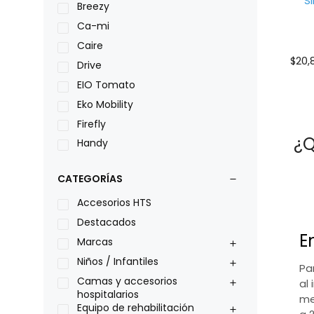
Si
Breezy
Ca-mi
Caire
$
20,
Drive
EIO Tomato
Eko Mobility
Firefly
¿Q
Handy
LOH
CATEGORÍAS
Leggero
Lumex
Accesorios HTS
Medical Store
Destacados
E
Nidek
Marcas
Oxiplus
Niños / Infantiles
Pa
Philips
Camas y accesorios
al 
hospitalarios
me
Pride
Equipo de rehabilitación