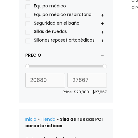
a 
Roho
Equipo médico
di
Sillas de ruedas Everest Jennings
Equipo médico respiratorio
Stealth products
Seguridad en el baño
Xiehe Medical
Sillas de ruedas
Sillones reposet ortopédicos
PRECIO
Price:
$20,880
—
$27,867
Inicio
»
Tienda
»
Silla de ruedas PCI
características