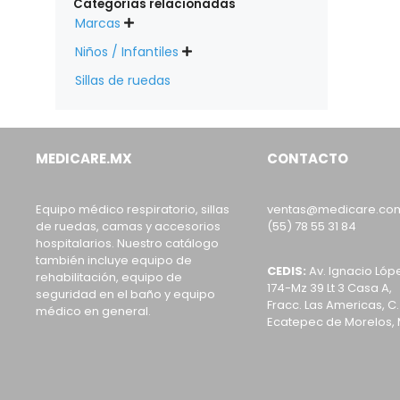
Categorías relacionadas
Marcas

Niños / Infantiles

Sillas de ruedas
MEDICARE.MX
CONTACTO
Equipo médico respiratorio, sillas
ventas@medicare.co
de ruedas, camas y accesorios
(55) 78 55 31 84
hospitalarios. Nuestro catálogo
también incluye equipo de
CEDIS:
Av. Ignacio Lóp
rehabilitación, equipo de
174-Mz 39 Lt 3 Casa A,
seguridad en el baño y equipo
Fracc. Las Americas, C.
médico en general.
Ecatepec de Morelos, 