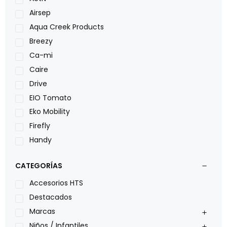
Airsep
Aqua Creek Products
Breezy
Ca-mi
Caire
Drive
EIO Tomato
Eko Mobility
Firefly
Handy
LOH
CATEGORÍAS
Leggero
Lumex
Accesorios HTS
Medical Store
Destacados
Nidek
Marcas
Oxiplus
Niños / Infantiles