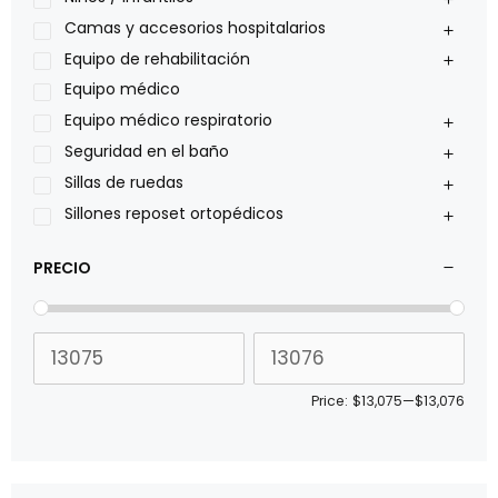
Philips
Camas y accesorios hospitalarios
Pride
Equipo de rehabilitación
Roho
Equipo médico
Sillas de ruedas Everest Jennings
Equipo médico respiratorio
Stealth products
Seguridad en el baño
Xiehe Medical
Sillas de ruedas
Sillones reposet ortopédicos
PRECIO
Price:
$13,075
—
$13,076