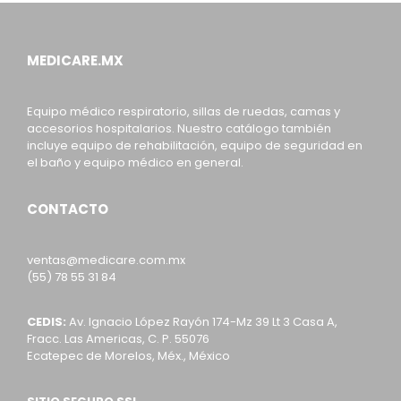
MEDICARE.MX
Equipo médico respiratorio, sillas de ruedas, camas y
accesorios hospitalarios. Nuestro catálogo también
incluye equipo de rehabilitación, equipo de seguridad en
el baño y equipo médico en general.
CONTACTO
ventas@medicare.com.mx
(55) 78 55 31 84
CEDIS:
Av. Ignacio López Rayón 174-Mz 39 Lt 3 Casa A,
Fracc. Las Americas, C. P. 55076
Ecatepec de Morelos, Méx., México