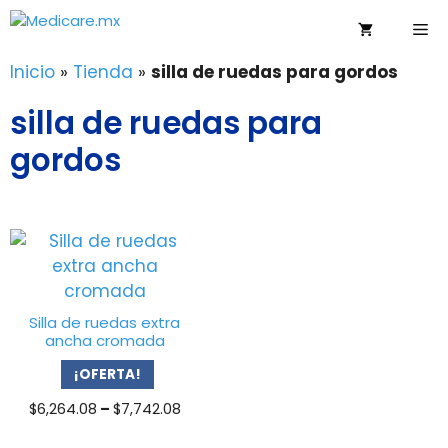
Saltar
Me
al
contenido
Inicio
»
Tienda
»
silla de ruedas para gordos
silla de ruedas para
gordos
Silla de ruedas extra
ancha cromada
¡OFERTA!
Price
$
6,264.08
–
$
7,742.08
range: