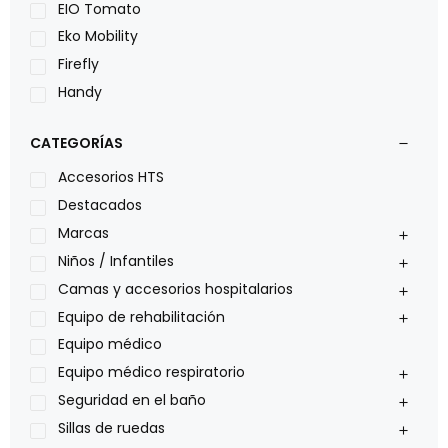
EIO Tomato
Eko Mobility
Firefly
Handy
LOH
CATEGORÍAS
Leggero
Lumex
Accesorios HTS
Medical Store
Destacados
Nidek
Marcas
Oxiplus
Niños / Infantiles
Philips
Camas y accesorios hospitalarios
Pride
Equipo de rehabilitación
Roho
Equipo médico
Sillas de ruedas Everest Jennings
Equipo médico respiratorio
Stealth products
Seguridad en el baño
Xiehe Medical
Sillas de ruedas