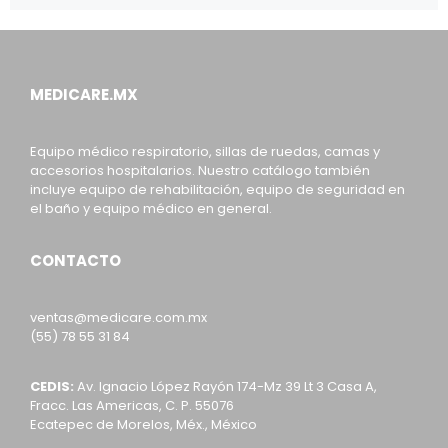
MEDICARE.MX
Equipo médico respiratorio, sillas de ruedas, camas y
accesorios hospitalarios. Nuestro catálogo también
incluye equipo de rehabilitación, equipo de seguridad en
el baño y equipo médico en general.
CONTACTO
ventas@medicare.com.mx
(55) 78 55 31 84
CEDIS:
Av. Ignacio López Rayón 174-Mz 39 Lt 3 Casa A,
Fracc. Las Americas, C. P. 55076
Ecatepec de Morelos, Méx., México