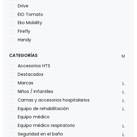
Drive
EIO Tomato
Eko Mobility
Firefly
Handy
LOH
CATEGORÍAS
Leggero
Lumex
Accesorios HTS
Medical Store
Destacados
Nidek
Marcas
Oxiplus
Niños / Infantiles
Philips
Camas y accesorios hospitalarios
Pride
Equipo de rehabilitación
Roho
Equipo médico
Sillas de ruedas Everest Jennings
Equipo médico respiratorio
Stealth products
Seguridad en el baño