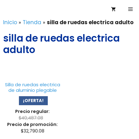
Saltar
Me
al
contenido
Inicio
»
Tienda
»
silla de ruedas electrica adulto
silla de ruedas electrica
adulto
Silla de ruedas electrica
de aluminio plegable
¡OFERTA!
Precio regular:
$
40,487.08
Precio de promoción:
$
32,790.08