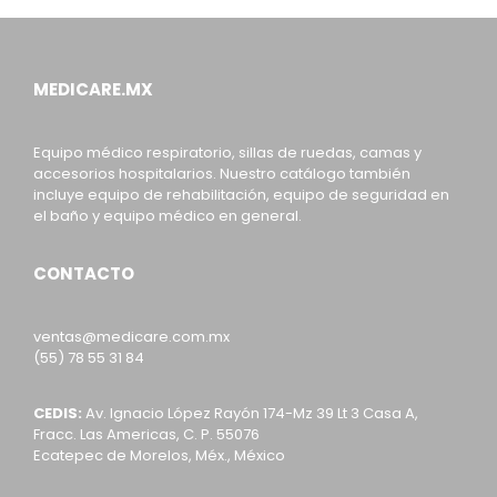
MEDICARE.MX
Equipo médico respiratorio, sillas de ruedas, camas y
accesorios hospitalarios. Nuestro catálogo también
incluye equipo de rehabilitación, equipo de seguridad en
el baño y equipo médico en general.
CONTACTO
ventas@medicare.com.mx
(55) 78 55 31 84
CEDIS:
Av. Ignacio López Rayón 174-Mz 39 Lt 3 Casa A,
Fracc. Las Americas, C. P. 55076
Ecatepec de Morelos, Méx., México