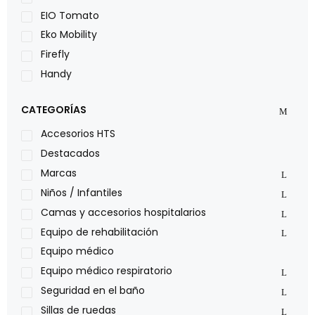
EIO Tomato
Eko Mobility
Firefly
Handy
LOH
CATEGORÍAS
Leggero
Lumex
Accesorios HTS
Medical Store
Destacados
Nidek
Marcas
Oxiplus
Niños / Infantiles
Philips
Camas y accesorios hospitalarios
Pride
Equipo de rehabilitación
Roho
Equipo médico
Sillas de ruedas Everest Jennings
Equipo médico respiratorio
Stealth products
Seguridad en el baño
Xiehe Medical
Sillas de ruedas