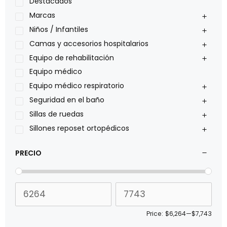
Medical Store
Destacados
Nidek
Marcas
Oxiplus
Niños / Infantiles
Philips
Camas y accesorios hospitalarios
Pride
Equipo de rehabilitación
Roho
Equipo médico
Sillas de ruedas Everest Jennings
Equipo médico respiratorio
Stealth products
Seguridad en el baño
Xiehe Medical
Sillas de ruedas
Sillones reposet ortopédicos
PRECIO
Price:
$6,264
—
$7,743