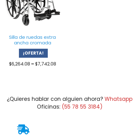
Silla de ruedas extra
ancha cromada
¡OFERTA!
Price
$
6,264.08
–
$
7,742.08
range:
$6,264.08
through
$7,742.08
¿Quieres hablar con alguien ahora?
Whatsapp
Oficinas:
(55 78 55 3184)