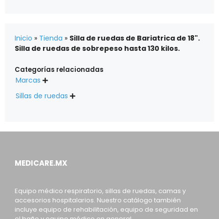
Inicio
»
Tienda
»
Silla de ruedas de Bariatrica de 18".
Silla de ruedas de sobrepeso hasta 130 kilos.
Categorías relacionadas
Marcas

Sillas de ruedas

MEDICARE.MX
Equipo médico respiratorio, sillas de ruedas, camas y
accesorios hospitalarios. Nuestro catálogo también
incluye equipo de rehabilitación, equipo de seguridad en
el baño y equipo médico en general.