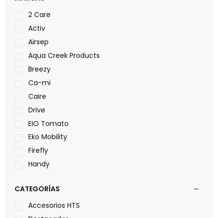
2 Care
Activ
Airsep
Aqua Creek Products
Breezy
Ca-mi
Caire
Drive
EIO Tomato
Eko Mobility
Firefly
Handy
LOH
CATEGORÍAS
Leggero
Lumex
Accesorios HTS