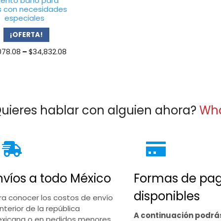
iento baño para
s con necesidades
especiales
¡OFERTA!
Price
078.08
–
$
34,832.08
range:
$33,078.08
through
$34,832.08
uieres hablar con alguien ahora?
Wh
nvíos a todo México
Formas de pa
disponibles
ra conocer los costos de envío
interior de la república
A continuación podrá
xicana o en pedidos menores