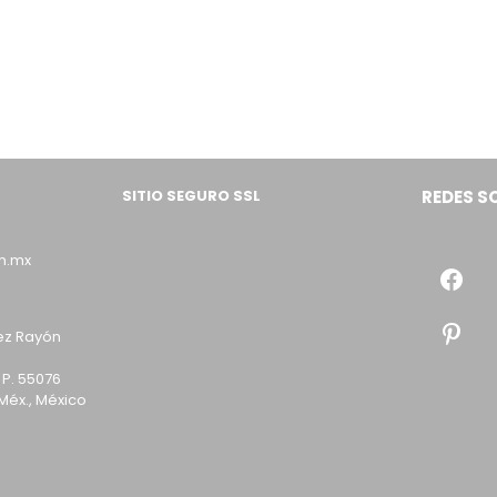
SITIO SEGURO SSL
REDES S
m.mx
ez Rayón
 P. 55076
Méx., México