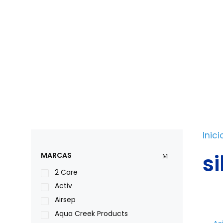
Saltar
al
contenido
Inici
s
MARCAS
2 Care
Activ
Airsep
Aqua Creek Products