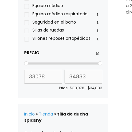
Roho
a 
Equipo médico
Sillas de ruedas Everest Jennings
di
Equipo médico respiratorio
Stealth products
Seguridad en el baño
Xiehe Medical
Sillas de ruedas
Sillones reposet ortopédicos
PRECIO
Price:
$33,078
—
$34,833
Inicio
»
Tienda
»
silla de ducha
splashy