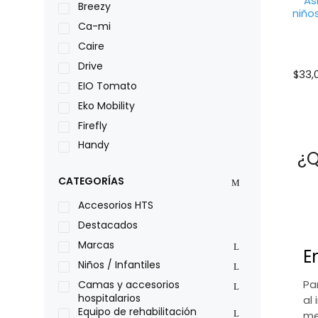
As
Breezy
niño
Ca-mi
Caire
Drive
$
33,
EIO Tomato
Eko Mobility
Firefly
Handy
¿Q
LOH
CATEGORÍAS
Leggero
Lumex
Accesorios HTS
Medical Store
Destacados
Nidek
Marcas
E
Oxiplus
Niños / Infantiles
Philips
Pa
Camas y accesorios
hospitalarios
al 
Pride
Equipo de rehabilitación
me