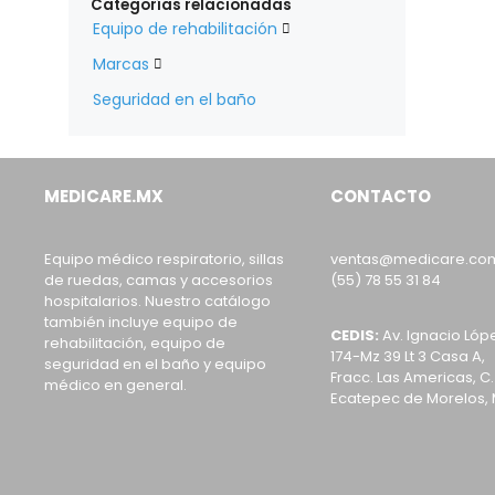
Categorías relacionadas
Equipo de rehabilitación

Marcas

Seguridad en el baño
MEDICARE.MX
CONTACTO
Equipo médico respiratorio, sillas
ventas@medicare.co
de ruedas, camas y accesorios
(55) 78 55 31 84
hospitalarios. Nuestro catálogo
también incluye equipo de
CEDIS:
Av. Ignacio Lóp
rehabilitación, equipo de
174-Mz 39 Lt 3 Casa A,
seguridad en el baño y equipo
Fracc. Las Americas, C.
médico en general.
Ecatepec de Morelos, 