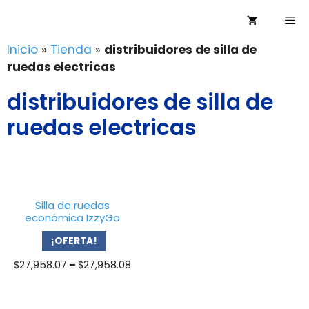
Saltar
Me
al
contenido
Inicio
»
Tienda
»
distribuidores de silla de
ruedas electricas
distribuidores de silla de
ruedas electricas
Silla de ruedas
económica IzzyGo
¡OFERTA!
Price
$
27,958.07
–
$
27,958.08
range:
$27,958.07
through