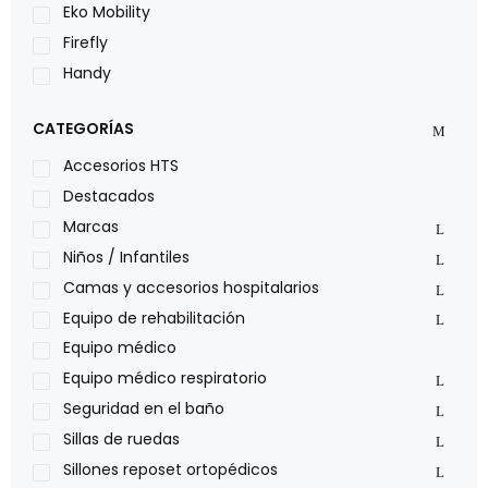
Eko Mobility
Firefly
Handy
LOH
CATEGORÍAS
Leggero
Lumex
Accesorios HTS
Medical Store
Destacados
Nidek
Marcas
Oxiplus
Niños / Infantiles
Philips
Camas y accesorios hospitalarios
Pride
Equipo de rehabilitación
Roho
Equipo médico
Sillas de ruedas Everest Jennings
Equipo médico respiratorio
Stealth products
Seguridad en el baño
Xiehe Medical
Sillas de ruedas
Sillones reposet ortopédicos