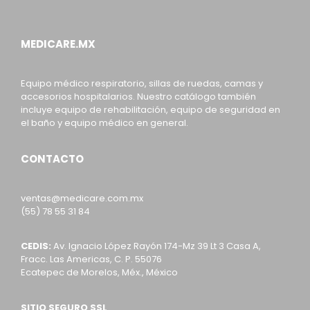
MEDICARE.MX
Equipo médico respiratorio, sillas de ruedas, camas y
accesorios hospitalarios. Nuestro catálogo también
incluye equipo de rehabilitación, equipo de seguridad en
el baño y equipo médico en general.
CONTACTO
ventas@medicare.com.mx
(55) 78 55 31 84
CEDIS:
Av. Ignacio López Rayón 174-Mz 39 Lt 3 Casa A,
Fracc. Las Americas, C. P. 55076
Ecatepec de Morelos, Méx., México
SITIO SEGURO SSL