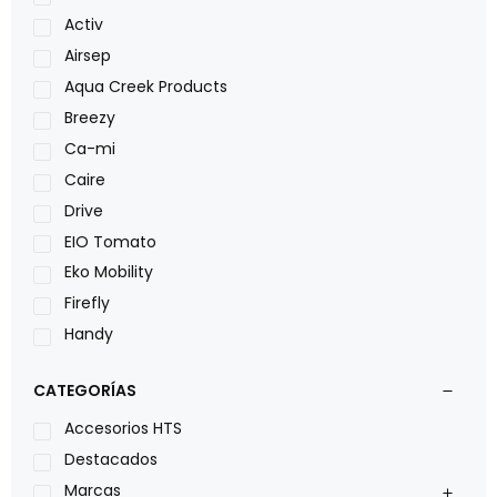
Activ
Airsep
Aqua Creek Products
Breezy
Ca-mi
Caire
Drive
EIO Tomato
Eko Mobility
Firefly
Handy
LOH
CATEGORÍAS
Leggero
Lumex
Accesorios HTS
Medical Store
Destacados
Nidek
Marcas