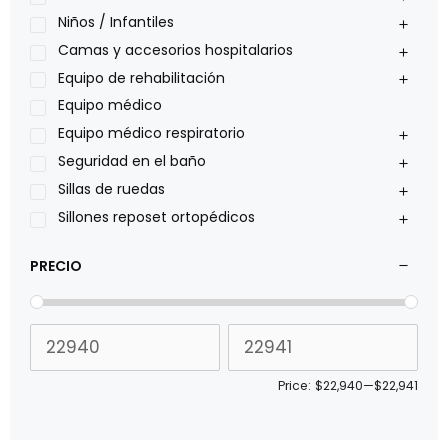
Oxiplus
Niños / Infantiles
Philips
Camas y accesorios hospitalarios
Pride
Equipo de rehabilitación
Roho
Equipo médico
Sillas de ruedas Everest Jennings
Equipo médico respiratorio
Stealth products
Seguridad en el baño
Xiehe Medical
Sillas de ruedas
Sillones reposet ortopédicos
PRECIO
Price:
$22,940
—
$22,941