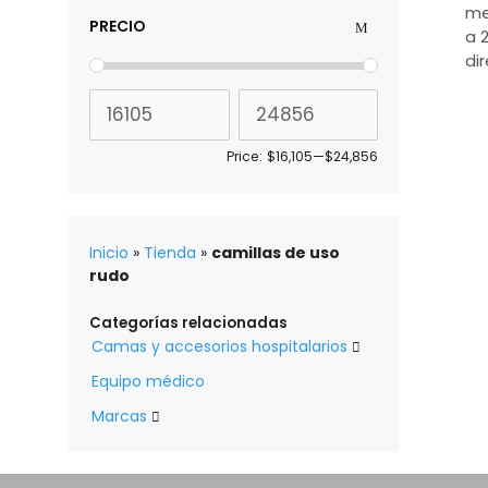
me
PRECIO
a 
di
Price:
$16,105
—
$24,856
Inicio
»
Tienda
»
camillas de uso
rudo
Categorías relacionadas
Camas y accesorios hospitalarios

Equipo médico
Marcas
