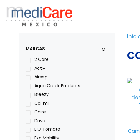
Saltar
al
contenido
Inici
c
MARCAS
2 Care
Activ
Airsep
Aqua Creek Products
Breezy
Ca-mi
Caire
Drive
EIO Tomato
Cami
Eko Mobility