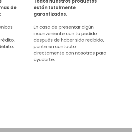
s
Todos nuestros productos
rmas de
están totalmente
:
garantizados.
ónicas
En caso de presentar algún
inconveniente con tu pedido
rédito.
después de haber sido recibido,
débito.
ponte en contacto
directamente con nosotros para
ayudarte.