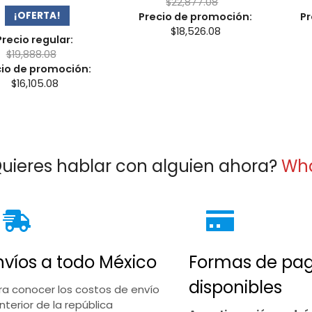
$
22,877.08
¡OFERTA!
Precio de promoción:
Pr
$
18,526.08
Precio regular:
$
19,888.08
cio de promoción:
$
16,105.08
uieres hablar con alguien ahora?
Wh
nvíos a todo México
Formas de pa
disponibles
ra conocer los costos de envío
interior de la república