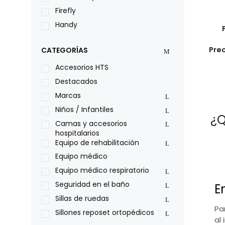
Firefly
Handy
LOH
Pre
CATEGORÍAS
Leggero
Lumex
Accesorios HTS
Medical Store
Destacados
Nidek
Marcas
Oxiplus
Niños / Infantiles
¿Q
Philips
Camas y accesorios
hospitalarios
Pride
Equipo de rehabilitación
Roho
Equipo médico
Sillas de ruedas Everest Jennings
Equipo médico respiratorio
Stealth products
Seguridad en el baño
E
Xiehe Medical
Sillas de ruedas
Pa
Sillones reposet ortopédicos
al 