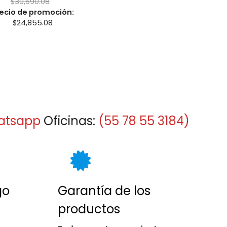
$
30,690.08
ecio de promoción:
$
24,855.08
atsapp
Oficinas:
(55 78 55 3184)
go
Garantía de los
productos