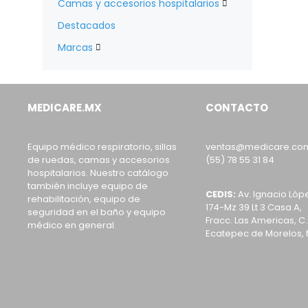
Camas y accesorios hospitalarios

Destacados
Marcas

MEDICARE.MX
CONTACTO
Equipo médico respiratorio, sillas
ventas@medicare.co
de ruedas, camas y accesorios
(55) 78 55 31 84
hospitalarios. Nuestro catálogo
también incluye equipo de
CEDIS:
Av. Ignacio Lóp
rehabilitación, equipo de
174-Mz 39 Lt 3 Casa A,
seguridad en el baño y equipo
Fracc. Las Americas, C.
médico en general.
Ecatepec de Morelos, 