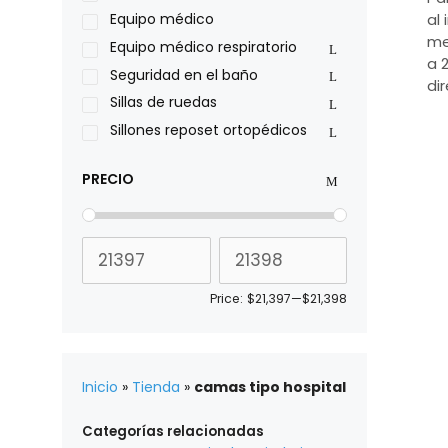
Roho
Equipo médico
al 
Sillas de ruedas Everest Jennings
me
Equipo médico respiratorio
a 
Stealth products
Seguridad en el baño
di
Xiehe Medical
Sillas de ruedas
Sillones reposet ortopédicos
PRECIO
Price:
$21,397
—
$21,398
Inicio
»
Tienda
»
camas tipo hospital
Categorías relacionadas