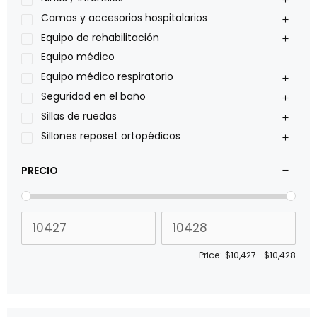
Philips
Camas y accesorios hospitalarios
Pride
Equipo de rehabilitación
Roho
Equipo médico
Sillas de ruedas Everest Jennings
Equipo médico respiratorio
Stealth products
Seguridad en el baño
Xiehe Medical
Sillas de ruedas
Sillones reposet ortopédicos
PRECIO
Price:
$10,427
—
$10,428