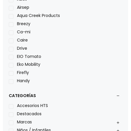
Airsep
Aqua Creek Products
Breezy
Ca-mi
Caire
Drive
EIO Tomato
Eko Mobility
Firefly
Handy
LOH
CATEGORÍAS
Leggero
Lumex
Accesorios HTS
Medical Store
Destacados
Nidek
Marcas
Oxiplus
Niños / Infantiles