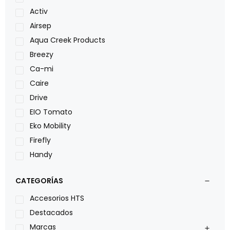
Activ
Airsep
Aqua Creek Products
Breezy
Ca-mi
Caire
Drive
EIO Tomato
Eko Mobility
Firefly
Handy
LOH
CATEGORÍAS
Leggero
Lumex
Accesorios HTS
Medical Store
Destacados
Nidek
Marcas