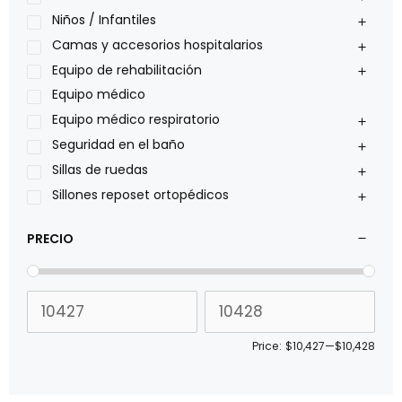
Oxiplus
Niños / Infantiles
Philips
Camas y accesorios hospitalarios
Pride
Equipo de rehabilitación
Roho
Equipo médico
Sillas de ruedas Everest Jennings
Equipo médico respiratorio
Stealth products
Seguridad en el baño
Xiehe Medical
Sillas de ruedas
Sillones reposet ortopédicos
PRECIO
Price:
$10,427
—
$10,428