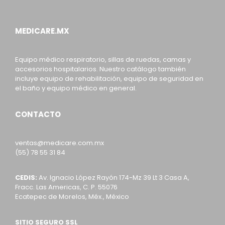
MEDICARE.MX
Equipo médico respiratorio, sillas de ruedas, camas y
accesorios hospitalarios. Nuestro catálogo también
incluye equipo de rehabilitación, equipo de seguridad en
el baño y equipo médico en general.
CONTACTO
ventas@medicare.com.mx
(55) 78 55 31 84
CEDIS:
Av. Ignacio López Rayón 174-Mz 39 Lt 3 Casa A,
Fracc. Las Americas, C. P. 55076
Ecatepec de Morelos, Méx., México
SITIO SEGURO SSL