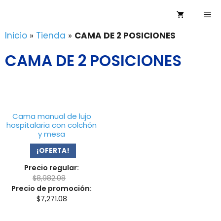
Saltar
Me
al
contenido
Inicio
»
Tienda
»
CAMA DE 2 POSICIONES
CAMA DE 2 POSICIONES
Cama manual de lujo
hospitalaria con colchón
y mesa
¡OFERTA!
Precio regular:
$
8,982.08
Precio de promoción:
$
7,271.08