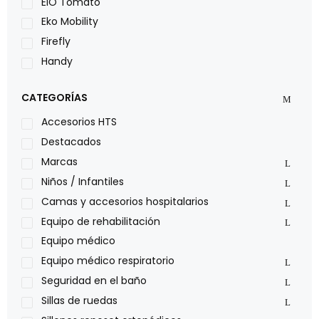
EIO Tomato
Eko Mobility
Firefly
Handy
LOH
CATEGORÍAS
Leggero
Lumex
Accesorios HTS
Medical Store
Destacados
Nidek
Marcas
Oxiplus
Niños / Infantiles
Philips
Camas y accesorios hospitalarios
Pride
Equipo de rehabilitación
Roho
Equipo médico
Sillas de ruedas Everest Jennings
Equipo médico respiratorio
Stealth products
Seguridad en el baño
Xiehe Medical
Sillas de ruedas