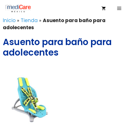
Saltar
Me
al
contenido
Inicio
»
Tienda
»
Asuento para baño para
adolecentes
Asuento para baño para
adolecentes