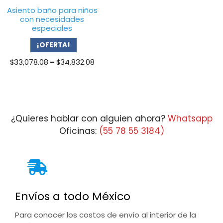
Asiento baño para niños
con necesidades
especiales
¡OFERTA!
Price
$
33,078.08
–
$
34,832.08
range:
$33,078.08
through
$34,832.08
¿Quieres hablar con alguien ahora?
Whatsapp
Oficinas:
(55 78 55 3184)
Envíos a todo México
Para conocer los costos de envío al interior de la