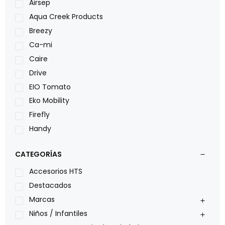
Airsep
Aqua Creek Products
Breezy
Ca-mi
Caire
Drive
EIO Tomato
Eko Mobility
Firefly
Handy
LOH
CATEGORÍAS
Leggero
Lumex
Accesorios HTS
Medical Store
Destacados
Nidek
Marcas
Oxiplus
Niños / Infantiles