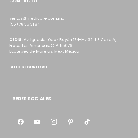
CONTACTO
ventas@medicare.com.mx
(55) 78 55 31 84
CEDIS:
Av. Ignacio López Rayón 174-Mz 39 Lt 3 Casa A,
Fracc. Las Americas, C. P. 55076
Ecatepec de Morelos, Méx., México
SITIO SEGURO SSL
REDES SOCIALES