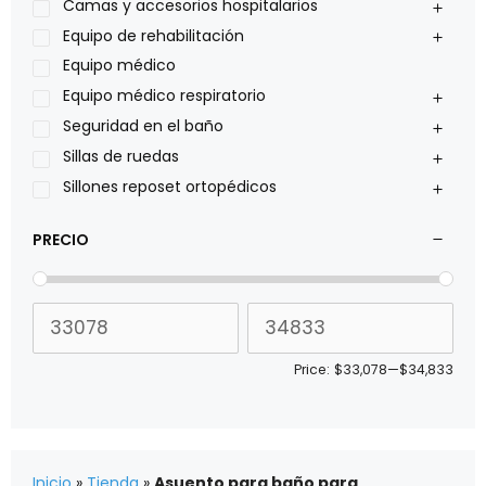
Philips
Camas y accesorios hospitalarios
Pride
Equipo de rehabilitación
Roho
Equipo médico
Sillas de ruedas Everest Jennings
Equipo médico respiratorio
Stealth products
Seguridad en el baño
Xiehe Medical
Sillas de ruedas
Sillones reposet ortopédicos
PRECIO
Price:
$33,078
—
$34,833
Inicio
»
Tienda
»
Asuento para baño para