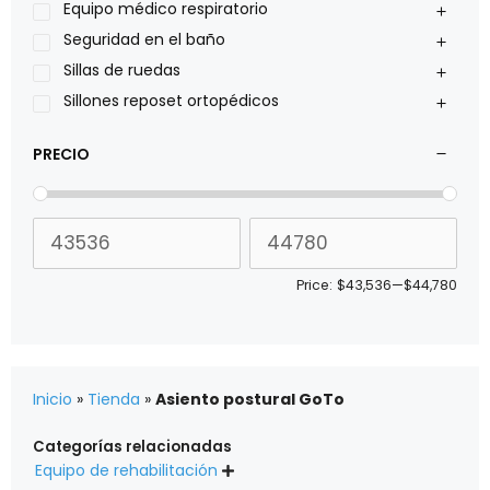
Sillas de ruedas Everest Jennings
Equipo médico respiratorio
Stealth products
Seguridad en el baño
Xiehe Medical
Sillas de ruedas
Sillones reposet ortopédicos
PRECIO
Price:
$43,536
—
$44,780
Inicio
»
Tienda
»
Asiento postural GoTo
Categorías relacionadas
Equipo de rehabilitación
