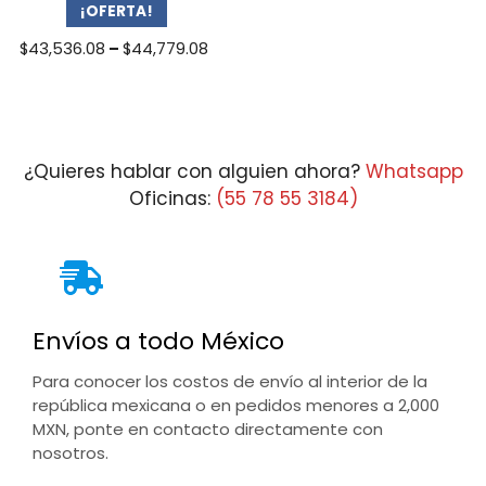
¡OFERTA!
Price
$
43,536.08
–
$
44,779.08
range:
$43,536.08
through
$44,779.08
¿Quieres hablar con alguien ahora?
Whatsapp
Oficinas:
(55 78 55 3184)
Envíos a todo México
Para conocer los costos de envío al interior de la
república mexicana o en pedidos menores a 2,000
MXN, ponte en contacto directamente con
nosotros.