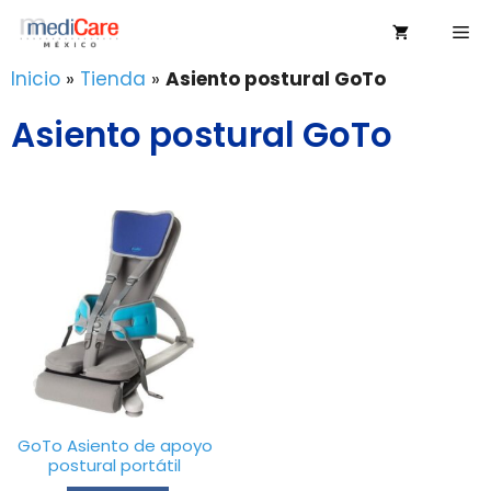
Saltar
Me
al
contenido
Inicio
»
Tienda
»
Asiento postural GoTo
Asiento postural GoTo
GoTo Asiento de apoyo
postural portátil