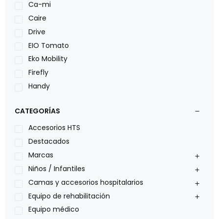
Ca-mi
Caire
Drive
EIO Tomato
Eko Mobility
Firefly
Handy
LOH
CATEGORÍAS
Leggero
Lumex
Accesorios HTS
Medical Store
Destacados
Nidek
Marcas
Oxiplus
Niños / Infantiles
Philips
Camas y accesorios hospitalarios
Pride
Equipo de rehabilitación
Roho
Equipo médico