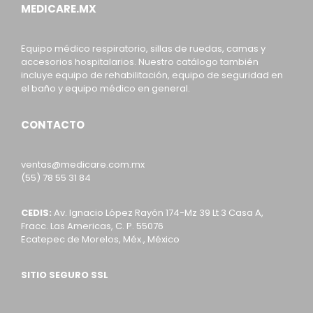
MEDICARE.MX
Equipo médico respiratorio, sillas de ruedas, camas y
accesorios hospitalarios. Nuestro catálogo también
incluye equipo de rehabilitación, equipo de seguridad en
el baño y equipo médico en general.
CONTACTO
ventas@medicare.com.mx
(55) 78 55 31 84
CEDIS:
Av. Ignacio López Rayón 174-Mz 39 Lt 3 Casa A,
Fracc. Las Americas, C. P. 55076
Ecatepec de Morelos, Méx., México
SITIO SEGURO SSL