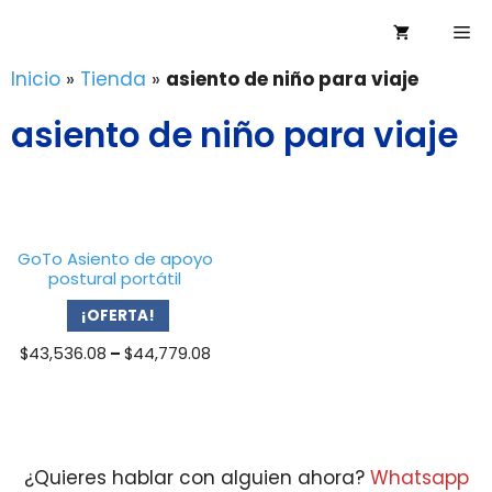
Saltar
Me
al
contenido
Inicio
»
Tienda
»
asiento de niño para viaje
asiento de niño para viaje
GoTo Asiento de apoyo
postural portátil
¡OFERTA!
Price
$
43,536.08
–
$
44,779.08
range:
$43,536.08
through
$44,779.08
¿Quieres hablar con alguien ahora?
Whatsapp