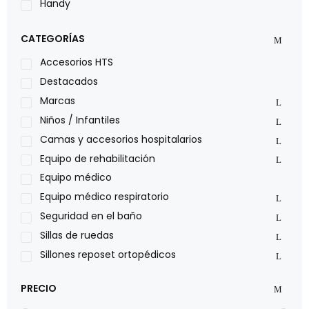
Handy
LOH
CATEGORÍAS
Leggero
Lumex
Accesorios HTS
Medical Store
Destacados
Nidek
Marcas
Oxiplus
Niños / Infantiles
Philips
Camas y accesorios hospitalarios
Pride
Equipo de rehabilitación
Roho
Equipo médico
Sillas de ruedas Everest Jennings
Equipo médico respiratorio
Stealth products
Seguridad en el baño
Xiehe Medical
Sillas de ruedas
Sillones reposet ortopédicos
PRECIO