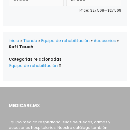
Price:
$27,568
—
$27,569
Inicio
»
Tienda
»
Equipo de rehabilitación
»
Accesorios
»
Soft Touch
Categorías relacionadas
Equipo de rehabilitación

MEDICARE.MX
Equipo médico respiratorio, sillas de ruedas, camas y
accesorios hospitalarios. Nuestro catálogo también