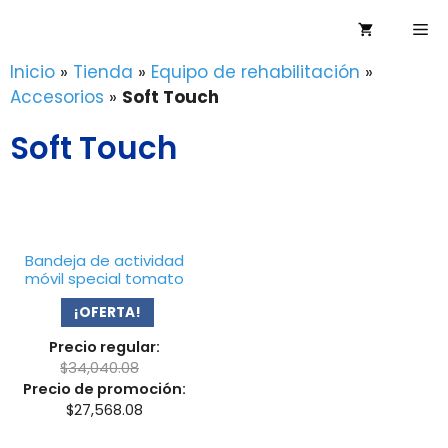
Saltar
Me
al
contenido
Inicio
»
Tienda
»
Equipo de rehabilitación
»
Accesorios
»
Soft Touch
Soft Touch
Bandeja de actividad
móvil special tomato
¡OFERTA!
Precio regular:
$
34,040.08
Precio de promoción:
$
27,568.08