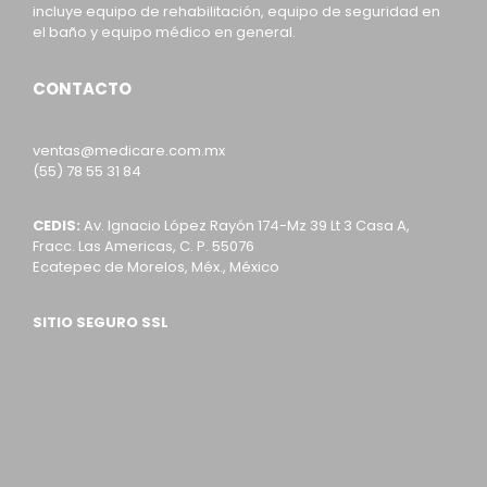
incluye equipo de rehabilitación, equipo de seguridad en
el baño y equipo médico en general.
CONTACTO
ventas@medicare.com.mx
(55) 78 55 31 84
CEDIS:
Av. Ignacio López Rayón 174-Mz 39 Lt 3 Casa A,
Fracc. Las Americas, C. P. 55076
Ecatepec de Morelos, Méx., México
SITIO SEGURO SSL