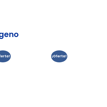
igeno
ferta!
¡Oferta!