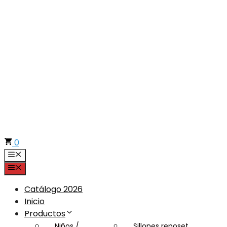
Saltar
al
contenido
0
Menú
Menú
Catálogo 2026
Inicio
Productos
Niños /
Sillones reposet