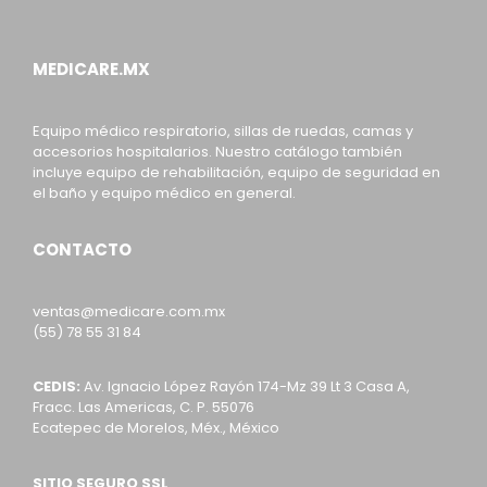
MEDICARE.MX
Equipo médico respiratorio, sillas de ruedas, camas y
accesorios hospitalarios. Nuestro catálogo también
incluye equipo de rehabilitación, equipo de seguridad en
el baño y equipo médico en general.
CONTACTO
ventas@medicare.com.mx
(55) 78 55 31 84
CEDIS:
Av. Ignacio López Rayón 174-Mz 39 Lt 3 Casa A,
Fracc. Las Americas, C. P. 55076
Ecatepec de Morelos, Méx., México
SITIO SEGURO SSL