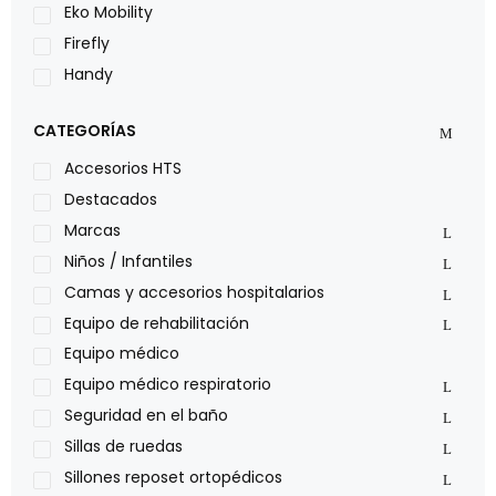
Eko Mobility
Firefly
Handy
LOH
CATEGORÍAS
Leggero
Lumex
Accesorios HTS
Medical Store
Destacados
Nidek
Marcas
Oxiplus
Niños / Infantiles
Philips
Camas y accesorios hospitalarios
Pride
Equipo de rehabilitación
Roho
Equipo médico
Sillas de ruedas Everest Jennings
Equipo médico respiratorio
Stealth products
Seguridad en el baño
Xiehe Medical
Sillas de ruedas
Sillones reposet ortopédicos