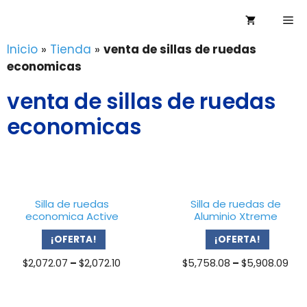
Saltar
Me
al
contenido
Inicio
»
Tienda
»
venta de sillas de ruedas
economicas
venta de sillas de ruedas
economicas
Silla de ruedas
Silla de ruedas de
economica Active
Aluminio Xtreme
¡OFERTA!
¡OFERTA!
Price
Pri
$
2,072.07
–
$
2,072.10
$
5,758.08
–
$
5,908.09
range:
ran
$2,072.07
$5,
through
thr