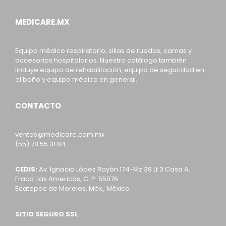
MEDICARE.MX
Equipo médico respiratorio, sillas de ruedas, camas y
accesorios hospitalarios. Nuestro catálogo también
incluye equipo de rehabilitación, equipo de seguridad en
el baño y equipo médico en general.
CONTACTO
ventas@medicare.com.mx
(55) 78 55 31 84
CEDIS:
Av. Ignacio López Rayón 174-Mz 39 Lt 3 Casa A,
Fracc. Las Americas, C. P. 55076
Ecatepec de Morelos, Méx., México
SITIO SEGURO SSL