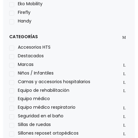
Eko Mobility
Firefly
Handy
LOH
CATEGORÍAS
Leggero
Lumex
Accesorios HTS
Medical Store
Destacados
Nidek
Marcas
Oxiplus
Niños / Infantiles
Philips
Camas y accesorios hospitalarios
Pride
Equipo de rehabilitación
Roho
Equipo médico
Sillas de ruedas Everest Jennings
Equipo médico respiratorio
Stealth products
Seguridad en el baño
Xiehe Medical
Sillas de ruedas
Sillones reposet ortopédicos