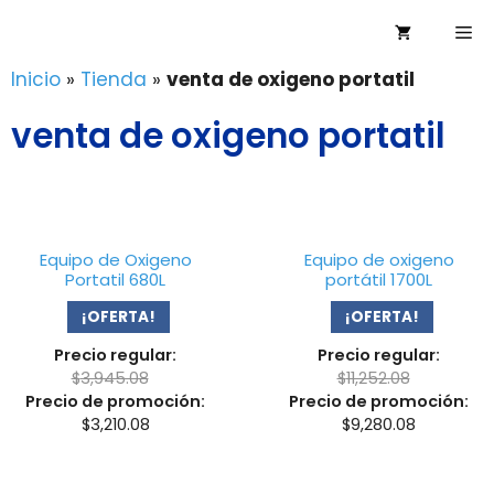
Saltar
Me
al
contenido
Inicio
»
Tienda
»
venta de oxigeno portatil
venta de oxigeno portatil
Equipo de Oxigeno
Equipo de oxigeno
Portatil 680L
portátil 1700L
¡OFERTA!
¡OFERTA!
Precio regular:
Precio regular:
$
3,945.08
$
11,252.08
Precio de promoción:
Precio de promoción:
$
3,210.08
$
9,280.08