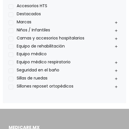
Lumex
Accesorios HTS
Medical Store
Destacados
Nidek
Marcas
Oxiplus
Niños / Infantiles
Philips
Camas y accesorios hospitalarios
Pride
Equipo de rehabilitación
Roho
Equipo médico
Sillas de ruedas Everest Jennings
Equipo médico respiratorio
Stealth products
Seguridad en el baño
Xiehe Medical
Sillas de ruedas
Sillones reposet ortopédicos
MEDICARE.MX