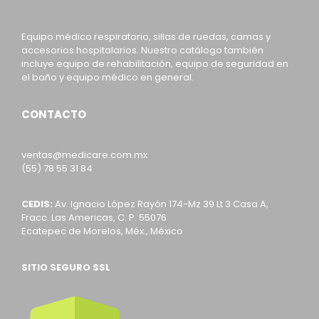
Equipo médico respiratorio, sillas de ruedas, camas y
accesorios hospitalarios. Nuestro catálogo también
incluye equipo de rehabilitación, equipo de seguridad en
el baño y equipo médico en general.
CONTACTO
ventas@medicare.com.mx
(55) 78 55 31 84
CEDIS:
Av. Ignacio López Rayón 174-Mz 39 Lt 3 Casa A,
Fracc. Las Americas, C. P. 55076
Ecatepec de Morelos, Méx., México
SITIO SEGURO SSL