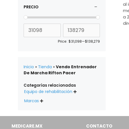
al 
PRECIO
me
a 
di
Price:
$31,098
—
$138,279
Inicio
»
Tienda
»
Vendo Entrenador
De Marcha Rifton Pacer
Categorías relacionadas
Equipo de rehabilitación

Marcas

MEDICARE.MX
CONTACTO