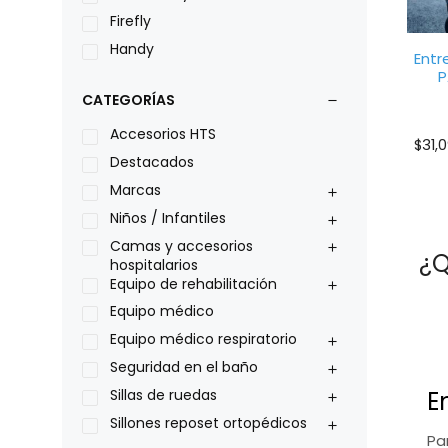
Firefly
Handy
Entr
P
LOH
CATEGORÍAS
Leggero
Lumex
Accesorios HTS
$
31,
Medical Store
Destacados
Nidek
Marcas
Oxiplus
Niños / Infantiles
Philips
Camas y accesorios
¿Q
hospitalarios
Pride
Equipo de rehabilitación
Roho
Equipo médico
Sillas de ruedas Everest Jennings
Equipo médico respiratorio
Stealth products
Seguridad en el baño
Xiehe Medical
E
Sillas de ruedas
Sillones reposet ortopédicos
Pa