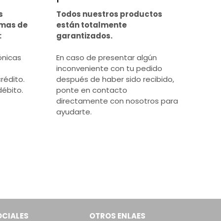
s
Todos nuestros productos
rmas de
están totalmente
:
garantizados.
ónicas
En caso de presentar algún
inconveniente con tu pedido
rédito.
después de haber sido recibido,
débito.
ponte en contacto
directamente con nosotros para
ayudarte.
OCIALES
OTROS ENLAES