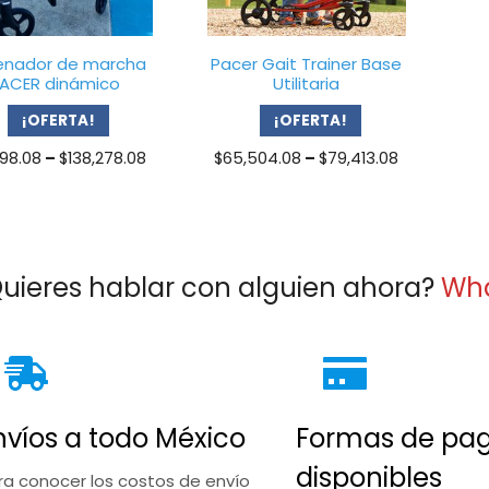
enador de marcha
Pacer Gait Trainer Base
ACER dinámico
Utilitaria
¡OFERTA!
¡OFERTA!
Price
Price
098.08
–
$
138,278.08
$
65,504.08
–
$
79,413.08
range:
range:
$31,098.08
$65,504.0
through
through
$138,278.08
$79,413.08
uieres hablar con alguien ahora?
Wh
nvíos a todo México
Formas de pa
disponibles
ra conocer los costos de envío