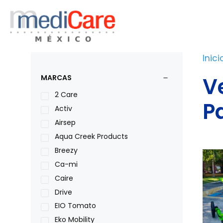
Saltar
al
contenido
Inici
V
MARCAS
2 Care
P
Activ
Airsep
Aqua Creek Products
Breezy
Ca-mi
Caire
Drive
EIO Tomato
Eko Mobility