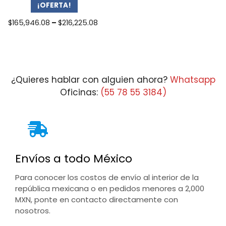
¡OFERTA!
Price
$
165,946.08
–
$
216,225.08
range:
$165,946.08
through
$216,225.08
¿Quieres hablar con alguien ahora?
Whatsapp
Oficinas:
(55 78 55 3184)
Envíos a todo México
Para conocer los costos de envío al interior de la
república mexicana o en pedidos menores a 2,000
MXN, ponte en contacto directamente con
nosotros.