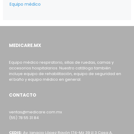
Equipo médico
MEDICARE.MX
Equipo médico respiratorio, sillas de ruedas, camas y
accesorios hospitalarios. Nuestro catálogo también
incluye equipo de rehabilitación, equipo de seguridad en
el baño y equipo médico en general.
CONTACTO
ventas@medicare.com.mx
(55) 78 55 31 84
CEDIS:
Av. Ignacio López Rayón 174-Mz 39 Lt 3 Casa A,