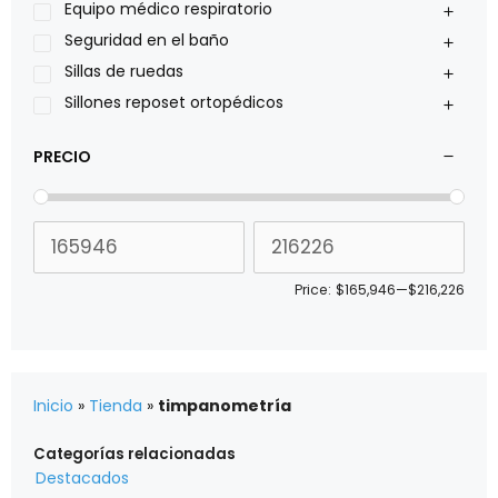
Sillas de ruedas Everest Jennings
Equipo médico respiratorio
Stealth products
Seguridad en el baño
Xiehe Medical
Sillas de ruedas
Sillones reposet ortopédicos
PRECIO
Price:
$165,946
—
$216,226
Inicio
»
Tienda
»
timpanometría
Categorías relacionadas
Destacados