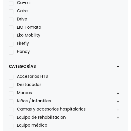
Ca-mi
Caire
Drive
EIO Tomato
Eko Mobility
Firefly
Handy
LOH
CATEGORÍAS
Leggero
Lumex
Accesorios HTS
Medical Store
Destacados
Nidek
Marcas
Oxiplus
Niños / Infantiles
Philips
Camas y accesorios hospitalarios
Pride
Equipo de rehabilitación
Roho
Equipo médico