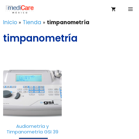
Saltar
Me
al
contenido
Inicio
»
Tienda
»
timpanometría
timpanometría
Audiometría y
Timpanometría GSI 39