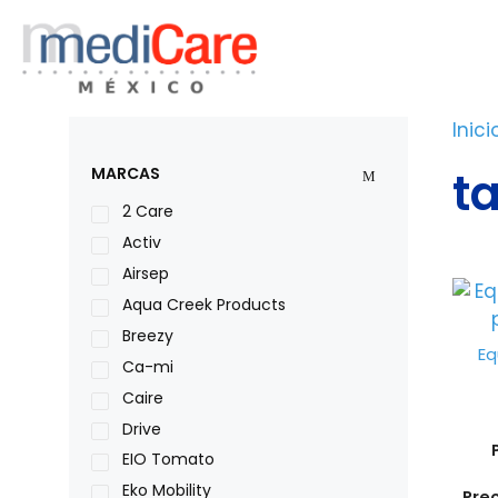
Saltar
al
contenido
Inici
t
MARCAS
2 Care
Activ
Airsep
Aqua Creek Products
Breezy
Eq
Ca-mi
Caire
Drive
EIO Tomato
Eko Mobility
Pre