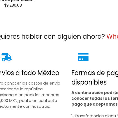
$
9,280.08
uieres hablar con alguien ahora?
Wh
nvíos a todo México
Formas de pa
disponibles
ra conocer los costos de envío
interior de la república
A continuación podrá
xicana o en pedidos menores
conocer todas las fo
2,000 MXN, ponte en contacto
pago que aceptamos
rectamente con nosotros.
1. Transferencias electr