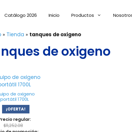
Catálogo 2026
Inicio
Productos
Nosotro
o
»
Tienda
»
tanques de oxigeno
anques de oxigeno
uipo de oxigeno
portátil 1700L
¡OFERTA!
Precio regular:
$
11,252.08
cio de promoción: