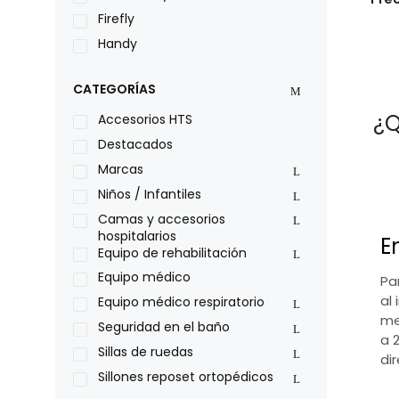
Firefly
Handy
LOH
CATEGORÍAS
Leggero
¿Q
Lumex
Accesorios HTS
Medical Store
Destacados
Nidek
Marcas
Oxiplus
Niños / Infantiles
Philips
Camas y accesorios
hospitalarios
E
Pride
Equipo de rehabilitación
Roho
Equipo médico
Pa
Sillas de ruedas Everest Jennings
al 
Equipo médico respiratorio
Stealth products
me
Seguridad en el baño
a 
Xiehe Medical
Sillas de ruedas
di
Sillones reposet ortopédicos