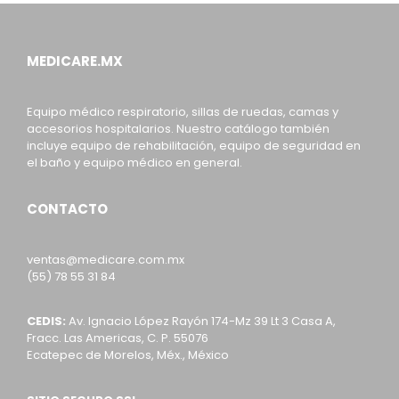
MEDICARE.MX
Equipo médico respiratorio, sillas de ruedas, camas y
accesorios hospitalarios. Nuestro catálogo también
incluye equipo de rehabilitación, equipo de seguridad en
el baño y equipo médico en general.
CONTACTO
ventas@medicare.com.mx
(55) 78 55 31 84
CEDIS:
Av. Ignacio López Rayón 174-Mz 39 Lt 3 Casa A,
Fracc. Las Americas, C. P. 55076
Ecatepec de Morelos, Méx., México