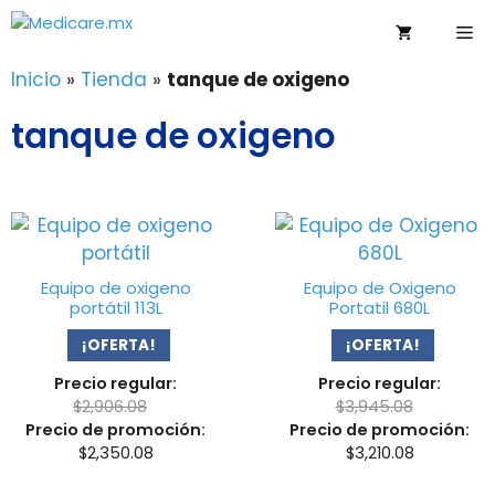
Saltar
Me
al
contenido
Inicio
»
Tienda
»
tanque de oxigeno
tanque de oxigeno
Equipo de oxigeno
Equipo de Oxigeno
portátil 113L
Portatil 680L
¡OFERTA!
¡OFERTA!
Precio regular:
Precio regular:
$
2,906.08
$
3,945.08
Precio de promoción:
Precio de promoción:
$
2,350.08
$
3,210.08