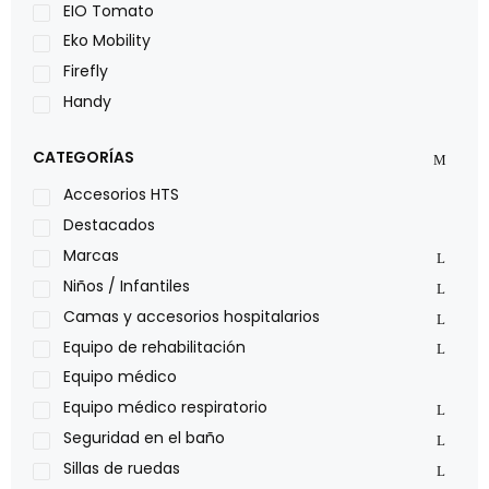
EIO Tomato
Eko Mobility
Firefly
Handy
LOH
CATEGORÍAS
Leggero
Lumex
Accesorios HTS
Medical Store
Destacados
Nidek
Marcas
Oxiplus
Niños / Infantiles
Philips
Camas y accesorios hospitalarios
Pride
Equipo de rehabilitación
Roho
Equipo médico
Sillas de ruedas Everest Jennings
Equipo médico respiratorio
Stealth products
Seguridad en el baño
Xiehe Medical
Sillas de ruedas