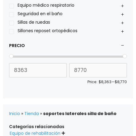
Sillas de ruedas Everest Jennings
Equipo médico respiratorio
Stealth products
Seguridad en el baño
Xiehe Medical
Sillas de ruedas
Sillones reposet ortopédicos
PRECIO
Price:
$8,363
—
$8,770
Inicio
»
Tienda
»
soportes laterales silla de baño
Categorías relacionadas
Equipo de rehabilitación
