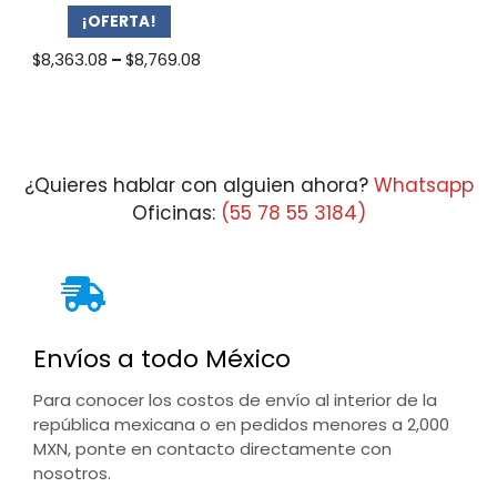
¡OFERTA!
Price
$
8,363.08
–
$
8,769.08
range:
$8,363.08
through
$8,769.08
¿Quieres hablar con alguien ahora?
Whatsapp
Oficinas:
(55 78 55 3184)
Envíos a todo México
Para conocer los costos de envío al interior de la
república mexicana o en pedidos menores a 2,000
MXN, ponte en contacto directamente con
nosotros.