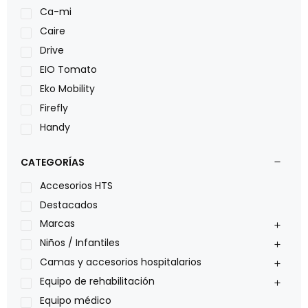
Ca-mi
Caire
Drive
EIO Tomato
Eko Mobility
Firefly
Handy
LOH
CATEGORÍAS
Leggero
Lumex
Accesorios HTS
Medical Store
Destacados
Nidek
Marcas
Oxiplus
Niños / Infantiles
Philips
Camas y accesorios hospitalarios
Pride
Equipo de rehabilitación
Roho
Equipo médico