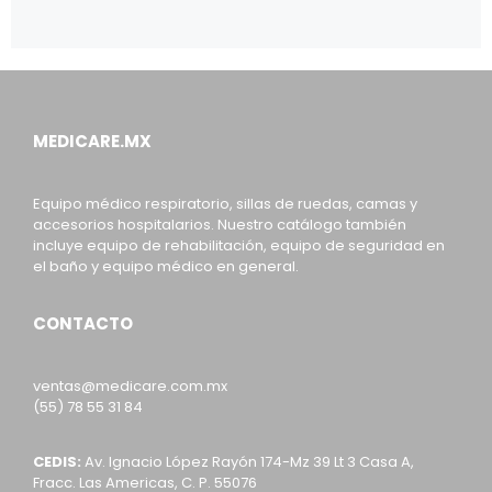
MEDICARE.MX
Equipo médico respiratorio, sillas de ruedas, camas y
accesorios hospitalarios. Nuestro catálogo también
incluye equipo de rehabilitación, equipo de seguridad en
el baño y equipo médico en general.
CONTACTO
ventas@medicare.com.mx
(55) 78 55 31 84
CEDIS:
Av. Ignacio López Rayón 174-Mz 39 Lt 3 Casa A,
Fracc. Las Americas, C. P. 55076