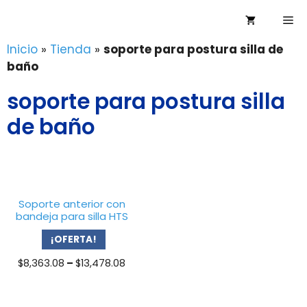
Saltar
Me
al
contenido
Inicio
»
Tienda
»
soporte para postura silla de
baño
soporte para postura silla
de baño
Soporte anterior con
bandeja para silla HTS
¡OFERTA!
Price
$
8,363.08
–
$
13,478.08
range:
$8,363.08
through