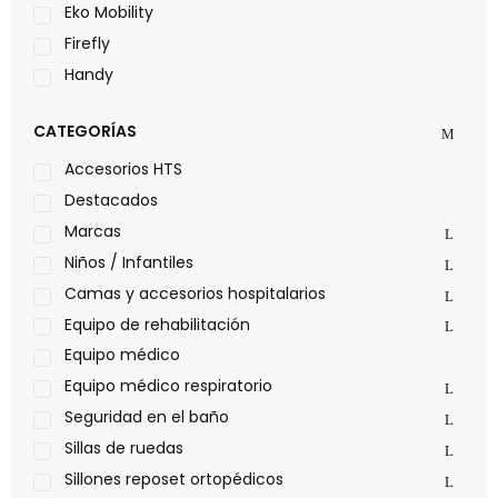
Eko Mobility
Firefly
Handy
LOH
CATEGORÍAS
Leggero
Lumex
Accesorios HTS
Medical Store
Destacados
Nidek
Marcas
Oxiplus
Niños / Infantiles
Philips
Camas y accesorios hospitalarios
Pride
Equipo de rehabilitación
Roho
Equipo médico
Sillas de ruedas Everest Jennings
Equipo médico respiratorio
Stealth products
Seguridad en el baño
Xiehe Medical
Sillas de ruedas
Sillones reposet ortopédicos