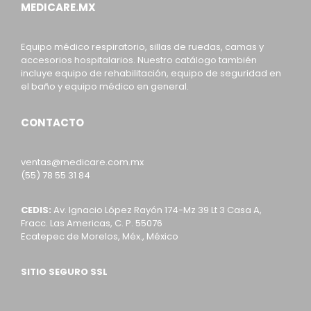
MEDICARE.MX
Equipo médico respiratorio, sillas de ruedas, camas y
accesorios hospitalarios. Nuestro catálogo también
incluye equipo de rehabilitación, equipo de seguridad en
el baño y equipo médico en general.
CONTACTO
ventas@medicare.com.mx
(55) 78 55 31 84
CEDIS:
Av. Ignacio López Rayón 174-Mz 39 Lt 3 Casa A,
Fracc. Las Americas, C. P. 55076
Ecatepec de Morelos, Méx., México
SITIO SEGURO SSL